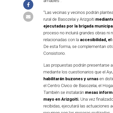
amables”.
“Las vecinas y vecinos podrán plante
rural de Basozelai y Arizgoiti
mediante
ejecutadas por la brigada municipa
proceso no incluirá grandes obras ni
relacionadas con la
accesibilidad, el
De esta forma, se complementan otra
Consistorio.
Las propuestas podrán presentarse a 
mediante los cuestionarios que el Ay
habilitarán buzones y urnas
en dist
el Centro Cívico de Basozelai, el Hogar
También se instalarán
mesas informa
mayo en Arizgoiti.
Una vez finalizad
recibidas, ejecutará las actuaciones 
resumen con las mejoras realizadas.