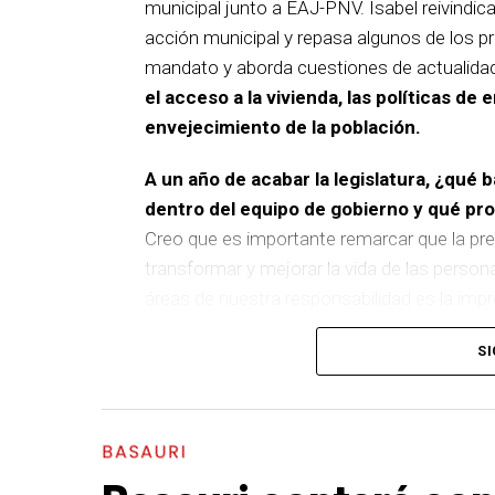
municipal junto a EAJ-PNV. Isabel reivindica
acción municipal y repasa algunos de los pr
mandato y aborda cuestiones de actualida
el acceso a la vivienda, las políticas de 
envejecimiento de la población.
A un año de acabar la legislatura, ¿qué 
dentro del equipo de gobierno y qué p
Creo que es importante remarcar que la pre
transformar y mejorar la vida de las person
áreas de nuestra responsabilidad es la im
del equipo de gobierno.
SI
En ese sentido, destacaría la construcción
entre El Kalero y Basozelai
. Es una actuació
los vecinos y vecinas de esa zona y que sim
BASAURI
más accesible, más conectado y pensado p