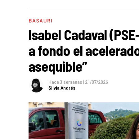
BASAURI
Isabel Cadaval (PSE
a fondo el acelerado
asequible”
Hace 3 semanas
|
21/07/2026
Silvia Andrés