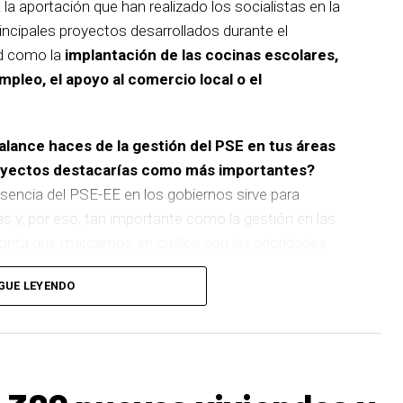
 la aportación que han realizado los socialistas en la
incipales proyectos desarrollados durante el
d como la
implantación de las cocinas escolares,
empleo, el apoyo al comercio local o el
balance haces de la gestión del PSE en tus áreas
royectos destacarías como más importantes?
sencia del PSE-EE en los gobiernos sirve para
as y, por eso, tan importante como la gestión en las
pronta que marcamos en cuáles son las prioridades
GUE LEYENDO
 de
cinco ascensores para garantizar la accesibilidad
n que transformará la movilidad y la accesibilidad de
boliza muy bien el Basauri por el que trabajamos:
ara todas las personas.