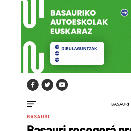
BASAURI
BASAURI
Basauri recogerá pr