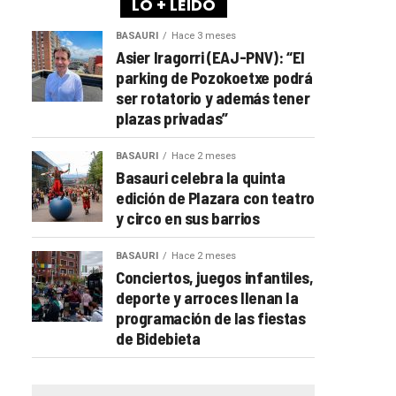
LO + LEÍDO
BASAURI
Hace 3 meses
Asier Iragorri (EAJ-PNV): “El
parking de Pozokoetxe podrá
ser rotatorio y además tener
plazas privadas”
BASAURI
Hace 2 meses
Basauri celebra la quinta
edición de Plazara con teatro
y circo en sus barrios
BASAURI
Hace 2 meses
Conciertos, juegos infantiles,
deporte y arroces llenan la
programación de las fiestas
de Bidebieta