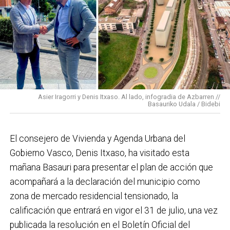
vecinas de esa zona y que simboliza muy bien el
Basauri por el que trabajamos: más accesible, más
conectado y pensado para todas las personas.
En cuanto a nuestras áreas, estos tres años han dado
para mucho. En Medio Ambiente destacaría el
impulso para la creación de huertos urbanos,
la
Asier Iragorri y Denis Itxaso. Al lado, infogradia de Azbarren //
elaboración del Plan General de Actuación Energética,
Basauriko Udala / Bidebi
el Plan de Acción contra el Ruido y la instalación de
placas fotovoltaicas en edificios municipales en
El consejero de Vivienda y Agenda Urbana del
régimen de autoconsumo, que hacen de Basauri un
Gobierno Vasco, Denis Itxaso, ha visitado esta
municipio más sostenible y preparado para el futuro.
mañana Basauri para presentar el plan de acción que
En ese sentido, estamos trabajando en acciones de
acompañará a la declaración del municipio como
clima y energía, entre las que destacan el diseño de
zona de mercado residencial tensionado, la
una red de refugios climáticos, junto con un Plan de
calificación que entrará en vigor el 31 de julio, una vez
Actuación ante Episodios de Altas Temperaturas,
publicada la resolución en el Boletín Oficial del
como las que recientemente hemos sufrido.