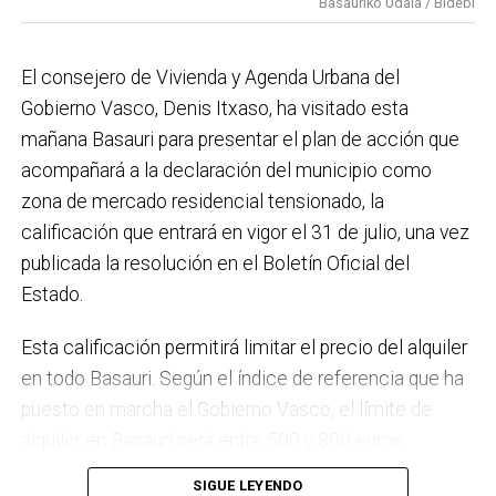
Basauriko Udala / Bidebi
el Plan de Acción contra el Ruido y la instalación de
placas fotovoltaicas en edificios municipales en
El consejero de Vivienda y Agenda Urbana del
régimen de autoconsumo, que hacen de Basauri un
Gobierno Vasco, Denis Itxaso, ha visitado esta
municipio más sostenible y preparado para el futuro.
mañana Basauri para presentar el plan de acción que
En ese sentido, estamos trabajando en acciones de
acompañará a la declaración del municipio como
clima y energía, entre las que destacan el diseño de
zona de mercado residencial tensionado, la
una red de refugios climáticos, junto con un Plan de
calificación que entrará en vigor el 31 de julio, una vez
Actuación ante Episodios de Altas Temperaturas,
publicada la resolución en el Boletín Oficial del
como las que recientemente hemos sufrido.
Estado.
Respecto a Educación tenemos en marcha el
Esta calificación permitirá limitar el precio del alquiler
proyecto de la
nueva haurreskola
que se construirá en
en todo Basauri. Según el índice de referencia que ha
Sarratu, junto a Arizko Ikastola, y que es una apuesta
puesto en marcha el Gobierno Vasco, el límite de
por la educación pública y un elemento más de apoyo
alquiler en Basauri será entre 500 y 800 euros,
a la conciliación de las familias. También destacaría
dependiendo de la zona y de las características de la
el trabajo que desarrollamos en igualdad, con una
SIGUE LEYENDO