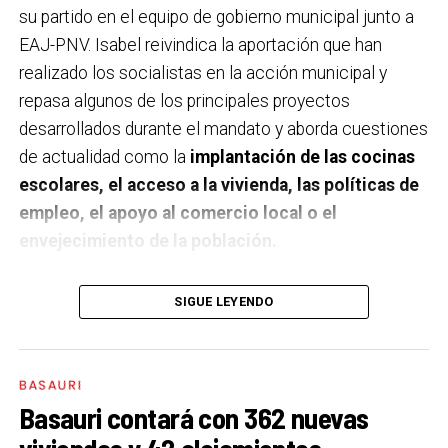
su partido en el equipo de gobierno municipal junto a
EAJ-PNV. Isabel reivindica la aportación que han
realizado los socialistas en la acción municipal y
repasa algunos de los principales proyectos
desarrollados durante el mandato y aborda cuestiones
de actualidad como la
implantación de las cocinas
escolares, el acceso a la vivienda, las políticas de
empleo, el apoyo al comercio local o el
envejecimiento de la población.
A un año de acabar la legislatura, ¿qué balance
SIGUE LEYENDO
haces de la gestión del PSE en tus áreas dentro
del equipo de gobierno y qué proyectos
destacarías como más importantes?
Creo que es
BASAURI
importante remarcar que la presencia del PSE-EE en
Basauri contará con 362 nuevas
los gobiernos sirve para transformar y mejorar la vida