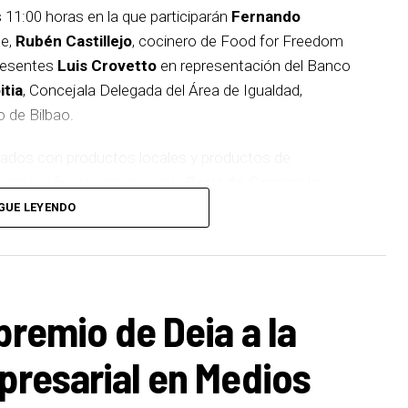
s 11:00 horas en la que participarán
Fernando
be,
Rubén Castillejo
, cocinero de Food for Freedom
resentes
Luis Crovetto
en representación del Banco
itia
, Concejala Delegada del Área de Igualdad,
 de Bilbao.
inados con productos locales y productos de
rante el fin de semana en la
Feria de Comercio
n sobre diferentes aspectos que tenemos que tener
GUE LEYENDO
onciencia necesaria para un alimentación global y
d será parte del documental
“El gusto es mío”
tación. La Feria de Comercio Justo de Bilbao se
 programa que abarca desde obras de teatro a pie de
premio de Deia a la
.
mpresarial en Medios