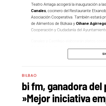
Teatro Arriaga acogerá la inauguración a la
Canales
, cocinero del Restaurante Etxano
Asociación Cooperativa. También estará p
de Alimentos de Bizkaia y
Oihane Agirrego
Cooperación y Ciudadanía del Ayuntamiento
Canales y Castillejo elaborarán platos coc
Comercio Justo que estarán disponibles du
Justo
. Además, ambos cocineros charlará
SI
en cuenta en nuestra alimentación y en la c
responsable. El desarrollo de esta activida
centrado en el Derecho Humano a la Alimen
BILBAO
celebrará del 14 al 16 de noviembre con un
bi fm, ganadora del 
calle hasta sorteos de cestas de productos
»Mejor iniciativa e