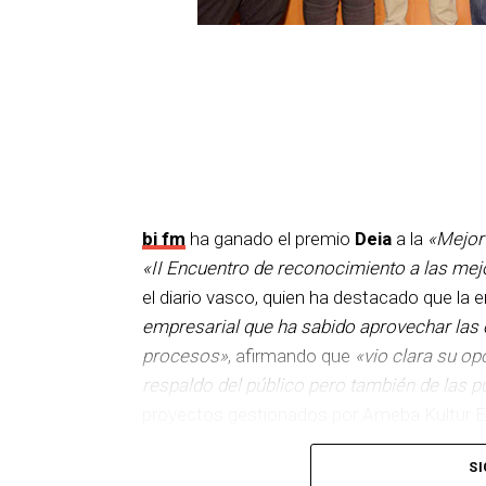
El medio de comunicación vasco ha 
claro de iniciativa empresarial que
internet para optimizar los proces
completaban las nominaciones.
bi fm
ha ganado el premio
Deia
a la
«Mejor 
«II Encuentro de reconocimiento a las mejo
el diario vasco, quien ha destacado que la
empresarial que ha sabido aprovechar las o
procesos»
, afirmando que
«vio clara su op
respaldo del público pero también de las p
proyectos gestionados por Ameba Kultur El
Ideateca, Karmacracy y Meetabout complet
SI