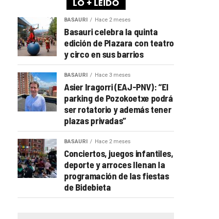
LO + LEÍDO
BASAURI
Hace 2 meses
Basauri celebra la quinta
edición de Plazara con teatro
y circo en sus barrios
BASAURI
Hace 3 meses
Asier Iragorri (EAJ-PNV): “El
parking de Pozokoetxe podrá
ser rotatorio y además tener
plazas privadas”
BASAURI
Hace 2 meses
Conciertos, juegos infantiles,
deporte y arroces llenan la
programación de las fiestas
de Bidebieta