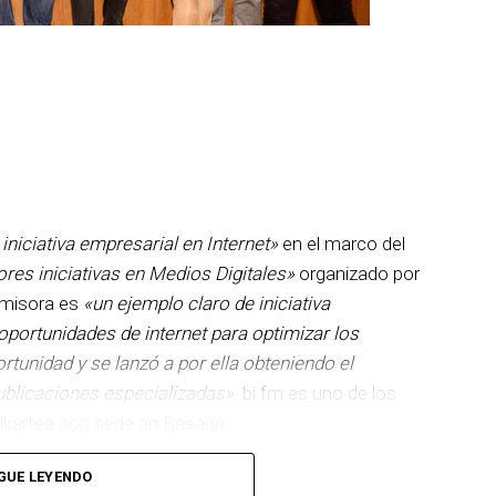
destacado que la emisora es «un ejemplo
 ha sabido aprovechar las oportunidades de
os». Ideateca, Karmacracy y Meetabout
iniciativa empresarial en Internet»
en el marco del
res iniciativas en Medios Digitales»
organizado por
 emisora es
«un ejemplo claro de iniciativa
portunidades de internet para optimizar los
ortunidad y se lanzó a por ella obteniendo el
ublicaciones especializadas»
. bi fm es uno de los
kartea con sede en Basauri.
aban las nominaciones en el apartado de nuestra
GUE LEYENDO