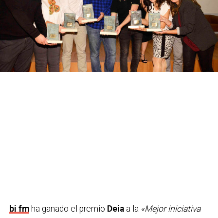
esta actividad será parte del documental
“El gusto es
mío”
centrado en el Derecho Humano a la
Alimentación. La Feria de Comercio Justo de Bilbao
se celebrará del 14 al 16 de noviembre con un
programa que abarca desde obras de teatro a pie de
calle hasta sorteos de cestas de productos.
El medio de comunicación vasco ha destacado
que la emisora es «un ejemplo claro de
iniciativa empresarial que ha sabido
aprovechar las oportunidades de internet
para optimizar los procesos». Ideateca,
Karmacracy y Meetabout completaban las
nominaciones.
bi fm
ha ganado el premio
Deia
a la
«Mejor iniciativa