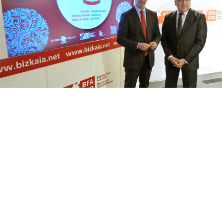
Los seis carteles finalistas han sido elegidos entre
los 143 trabajos presentados, que, este año eran
MARIJAIAK, ABRAZADOS A LA FIESTA,DANOK
GARA ASTE NAGUSIA, LA PUERTA DE BILBAO,
SUEÑO BILBAINO,
y
DANOK BAT
.
La Federación de Asociaciones de
Comerciantes y Hosteleros de Bizkaia declaró
que el programa presenta déficit de gestión.
Solicitaron un cambio en uso unidireccional
del dinero público, pero no han tenido
respuesta. El Bonodenda ha arrancado hoy
mismo.