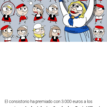
Vegas
-coordinador de bi fm- y
Maite Alaña
-
coordinadora del bi fm club- en un acto que tuvo lugar
en el Paraninfo de la UPV/EHU en Abaindoibarra
(Bilbao).
Los votos emitidos a través de bilbao.net, de
los medios colaboradores y los recogidos en
la urna depositada en el Edificio Termibus,
junto con la decisión del jurado, han dado
como ganador al cartel ‘Danok Gara Aste
Nagusia’.
El consistorio ha premiado con 3.000 euros a los