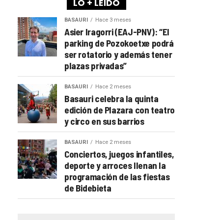
LO + LEÍDO
BASAURI
Hace 3 meses
Asier Iragorri (EAJ-PNV): “El
parking de Pozokoetxe podrá
ser rotatorio y además tener
plazas privadas”
BASAURI
Hace 2 meses
Basauri celebra la quinta
edición de Plazara con teatro
y circo en sus barrios
BASAURI
Hace 2 meses
Conciertos, juegos infantiles,
deporte y arroces llenan la
programación de las fiestas
de Bidebieta