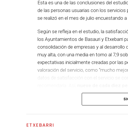
Esta es una de las conclusiones del estudio
de las personas usuarias con los servicios
se realizó en el mes de julio encuestando a
Según se refleja en el estudio, la satisfacci
los Ayuntamientos de Basauri y Etxebarri pa
consolidación de empresas y al desarrollo 
muy alta, con una media en torno al 7,9 sobr
expectativas inicialmente creadas por las 
valoración del servicio, como “mucho mejor”
datos de satisfacción con el servicio se co
recomendaría. Así,
nueve de cada diez pe
seguridad
. Son los usuarios del Área de 
SI
recomendación.
Para las personas atendidas los tres rasgo
amabilidad y el trato, la profesionalidad y 
ETXEBARRI