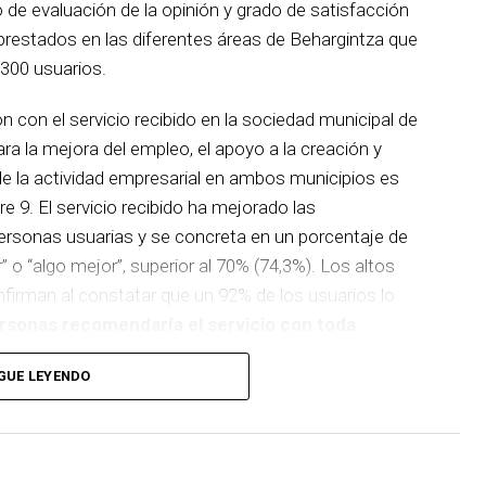
 de evaluación de la opinión y grado de satisfacción
 prestados en las diferentes áreas de Behargintza que
 300 usuarios.
ón con el servicio recibido en la sociedad municipal de
ra la mejora del empleo, el apoyo a la creación y
de la actividad empresarial en ambos municipios es
e 9. El servicio recibido ha mejorado las
personas usuarias y se concreta en un porcentaje de
 o “algo mejor”, superior al 70% (74,3%). Los altos
nfirman al constatar que un 92% de los usuarios lo
rsonas recomendaría el servicio con toda
Empleo las que muestran mayor rotundidad en la
GUE LEYENDO
s que más identifican a Behargintza son son: la
la información que proporcionan.