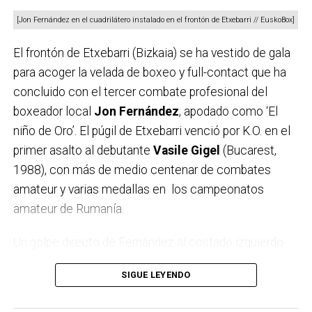
[Jon Fernández en el cuadrilátero instalado en el frontón de Etxebarri // EuskoBox]
El frontón de Etxebarri (Bizkaia) se ha vestido de gala
para acoger la velada de boxeo y full-contact que ha
concluido con el tercer combate profesional del
boxeador local
Jon Fernández
, apodado como ‘El
niño de Oro’. El púgil de Etxebarri venció por K.O. en el
primer asalto al debutante
Vasile Gigel
(Bucarest,
1988), con más de medio centenar de combates
amateur y varias medallas en los campeonatos
amateur de Rumanía.
Un golpe directo de Fernández al costado izquierdo
de Gigel ha provocado el KO al borde del final del
SIGUE LEYENDO
primer asalto. El colegiado ha completado la cuenta y
el púgil rumano ha requerido ayuda médica debido al