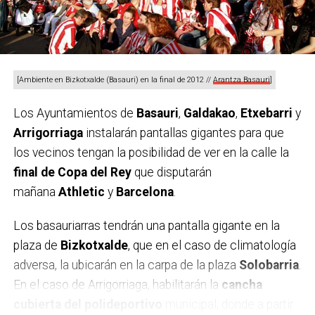
[Ambiente en Bizkotxalde (Basauri) en la final de 2012 //
Arantza Basauri
]
Alumn@s con las bolsas de residuos // Udaltalde 21
Los Ayuntamientos de
Basauri
,
Galdakao
,
Etxebarri
y
Arrigorriaga
instalarán pantallas gigantes para que
COMIENZO EN ETXEBARRI DEL PROYECTO PARA
los vecinos tengan la posibilidad de ver en la calle la
LA COMARCA
final de Copa del Rey
que disputarán
Esta acción es la primera de un nuevo proyecto que
mañana
Athletic
y
Barcelona
.
desarrollará Udaltalde 21 Nerbioi-Ibaizabal en los
próximos meses en los once municipios de la
Los basauriarras tendrán una pantalla gigante en la
comarca, denominado
Actuaciones de limpieza de
plaza de
Bizkotxalde
, que en el caso de climatología
residuos en riberas y cauces de la comarca
adversa, la ubicarán en la carpa de la plaza
Solobarria
.
Nerbioi-Ibaizabal
.
En el caso de Arrigorriaga, habilitarán la
cancha
cubierta del polideportivo
municipal, donde a partir