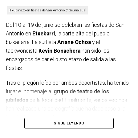
de los diferentes servicios de Behargintza tiene
[Txupinazo en fiestas de San Antonio // Geuria.eus]
conocimiento de su existencia desde hace más de
tres años, a pesar de que sea un órgano
Del 10 al 19 de junio se celebran las fiestas de San
supramunicipal que lleva décadas trabajando en la
Antonio en
Etxebarri
, la parte alta del pueblo
comarca. Behargintza es identificada
bizkaitarra. La surfista
Ariane Ochoa
y el
preferentemente por las personas usuarias como un
taekwondista
Kevin Bonachera
han sido los
centro de atención a personas desempleadas
y
encargados de dar el pistoletazo de salida a las
que ofrece para ellas información, apoyo, formación e
fiestas.
intermediación. En un segundo término y, en menor
Tras el pregón leído por ambos deportistas, ha tenido
medida, es visualizado como un centro para la
lugar el homenaje al
grupo de teatro de los
creación y consolidación de empresas.
jubilados
de la localidad. Finalmente, varios vecinos
Behargintza también ha puesto en marcha un portal
han realizado una coreografía que ha dado paso a la
de
transparencia en su web
. En dicho apartado se
bajada de las cuadrillas.
SIGUE LEYENDO
facilita que los vecinos de Basauri y Etxebarri
Las fiestas de
San Antonio
se centran en dos fines
conozcan de forma directa información institucional,