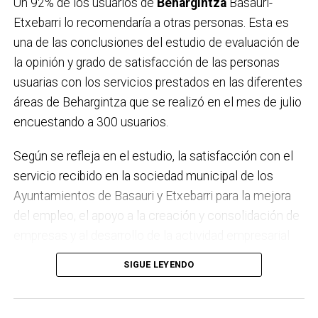
Un 92% de los usuarios de
Behargintza
Basauri-
Etxebarri lo recomendaría a otras personas. Esta es
una de las conclusiones del estudio de evaluación de
la opinión y grado de satisfacción de las personas
usuarias con los servicios prestados en las diferentes
áreas de Behargintza que se realizó en el mes de julio
encuestando a 300 usuarios.
Según se refleja en el estudio, la satisfacción con el
servicio recibido en la sociedad municipal de los
Ayuntamientos de Basauri y Etxebarri para la mejora
del empleo, el apoyo a la creación y consolidación de
empresas y al desarrollo de la actividad empresarial
en ambos municipios es muy alta, con una media en
SIGUE LEYENDO
torno al 7,9 sobre 9. El servicio recibido ha mejorado
las expectativas inicialmente creadas por las
personas usuarias y se concreta en un porcentaje de