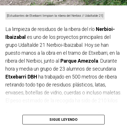
igualado y sin respiro. En boxeo élite,
Diego
Valtierra
ganó a los puntos a
Carlos Barreras
,
[Estudiantes de Etxebarri limpian la ribera del Nerbioi // Udaltalde 21]
Jonathan Bermúdez
a
Reda
y
Henry Siles
a
Mikel
La limpieza de residuos de la ribera del río
Nerbioi-
Sortino
, en tres combates de diferentes estilos.
Ibaizabal
es uno de los proyectos principales del
grupo Udaltalde 21 Nerbioi-Ibaizabal. Hoy se han
puesto manos a la obra en el tramo de Etxebarri, en la
ribera del Nerbioi, junto al
Parque
Amezola
. Durante
hora y media un grupo de 23 alumnos de secundaria
Etxebarri DBH
ha trabajado en 500 metros de ribera
retirando todo tipo de residuos: plásticos, latas,
envases, botellas de vidrio, cuerdas o incluso maletas.
El peso estimado de la recogida ha sido de 210 kilos.
El concejal de deportes de Etxebarri, Ina Berdúmez, y el alcalde de la localidad,
Al comienzo de esta primera actuación en Etxebarri,
Loren Oliva, estuvieron presentes en el combate // EuskoBox
SIGUE LEYENDO
el grupo de estudiantes ha recibido las explicaciones