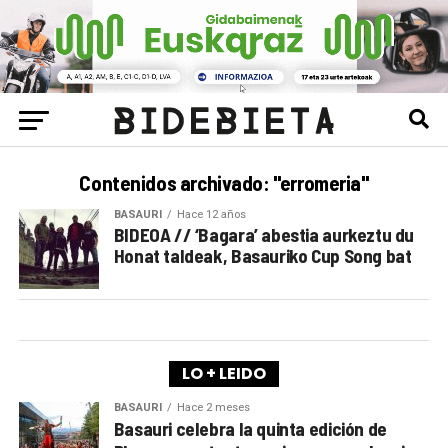
Contenidos archivado: "erromeria"
BASAURI
Hace 12 años
BIDEOA // ‘Bagara’ abestia aurkeztu du
Honat taldeak, Basauriko Cup Song bat
LO + LEIDO
BASAURI
Hace 2 meses
Basauri celebra la quinta edición de