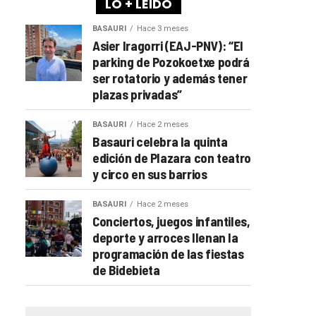
LO + LEÍDO
BASAURI
Hace 3 meses
Asier Iragorri (EAJ-PNV): “El
parking de Pozokoetxe podrá
ser rotatorio y además tener
plazas privadas”
BASAURI
Hace 2 meses
Basauri celebra la quinta
edición de Plazara con teatro
y circo en sus barrios
BASAURI
Hace 2 meses
Conciertos, juegos infantiles,
deporte y arroces llenan la
programación de las fiestas
de Bidebieta