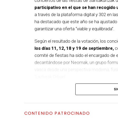
conciertos de las fiestas de Santakurtzak 
participativo en el que se han recogido 
a través de la plataforma digital y 302 en la
ha destacado que este año se ha ajustado el
garantizar una oferta “viable y equilibrada”.
Según el resultado de la votación, los conc
los días 11, 12, 18 y 19 de septiembre,
co
comité de fiestas ha sido el encargado de el
decantándose por Neomak, un grupo formado
vasca desde una perspectiva moderna, fusio
‘Lazturak Orbain’.
El 12 de septiembre actuará Kaotiko, vete
SI
su 25 aniversario con el disco ‘XX5’. El sig
el día 18, un proyecto integrado por diez m
con un mensaje de empoderamiento. Por últi
CONTENIDO PATROCINADO
uno de los referentes del metal vasco, que