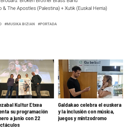
i Brouard: Broken Brother Brass Band
 & The Apostles (Palestina) + Xutik (Euskal Herria)
O
MUSIKA BIZIAN
PORTADA
ezabal Kultur Etxea
Galdakao celebra el euskera
enta su programación
y la inclusión con música,
nero a junio con 22
juegos y mintzodromo
ctáculos