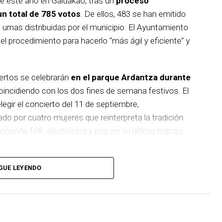
de este año en Galdakao, tras un
proceso
un total de 785 votos
. De ellos, 483 se han emitido
s urnas distribuidas por el municipio. El Ayuntamiento
 procedimiento para hacerlo “más ágil y eficiente” y
iertos se celebrarán
en el parque Ardantza durante
incidiendo con los dos fines de semana festivos. El
egir el concierto del 11 de septiembre,
 por cuatro mujeres que reinterpreta la tradición
nando folk, electrónica y pop en su último trabajo,
rana banda de punk-rock que recientemente celebró
GUE LEYENDO
uiente fin de semana será el turno de Les Testarudes,
ujeres que apuesta por el ska, rocksteady y reggae
mo, el 19 de septiembre cerrará el cartel Latzen,
 regresa a los escenarios con su nuevo álbum