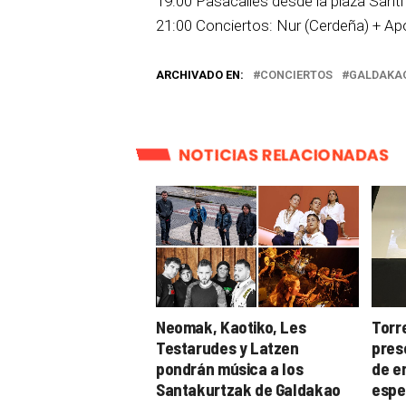
19:00 Pasacalles desde la plaza Sant
21:00 Conciertos: Nur (Cerdeña) + Apo
ARCHIVADO EN:
CONCIERTOS
GALDAKA
NOTICIAS RELACIONADAS
Neomak, Kaotiko, Les
Torr
Testarudes y Latzen
pres
pondrán música a los
de e
Santakurtzak de Galdakao
espe