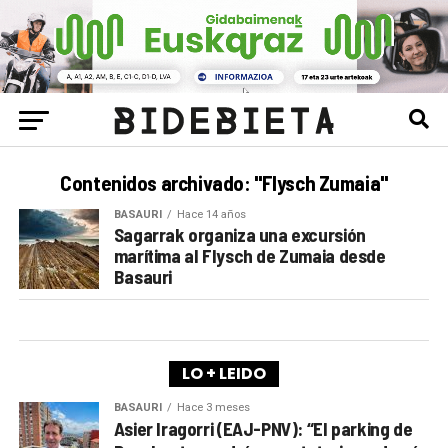
Contenidos archivado: "Flysch Zumaia"
BASAURI
Hace 14 años
Sagarrak organiza una excursión
marítima al Flysch de Zumaia desde
Basauri
LO + LEIDO
BASAURI
Hace 3 meses
Asier Iragorri (EAJ-PNV): “El parking de