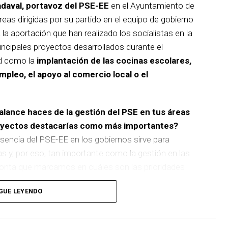
adaval, portavoz del PSE-EE
en el Ayuntamiento de
reas dirigidas por su partido en el equipo de gobierno
 la aportación que han realizado los socialistas en la
incipales proyectos desarrollados durante el
d como la
implantación de las cocinas escolares,
empleo, el apoyo al comercio local o el
balance haces de la gestión del PSE en tus áreas
royectos destacarías como más importantes?
sencia del PSE-EE en los gobiernos sirve para
as y, por eso, tan importante como la gestión en las
pronta que marcamos en cuáles son las prioridades
GUE LEYENDO
 de
cinco ascensores para garantizar la accesibilidad
n que transformará la movilidad y la accesibilidad de