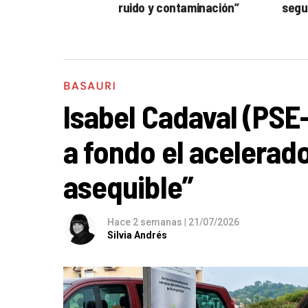
ruido y contaminación”
segu
BASAURI
Isabel Cadaval (PSE
a fondo el acelerado
asequible”
Hace 2 semanas
|
21/07/2026
Silvia Andrés