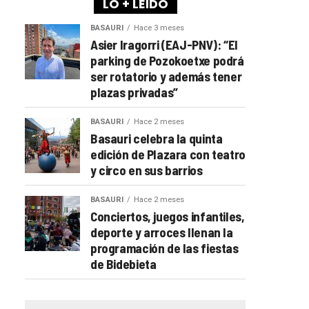
LO + LEÍDO
BASAURI
Hace 3 meses
Asier Iragorri (EAJ-PNV): “El
parking de Pozokoetxe podrá
ser rotatorio y además tener
plazas privadas”
BASAURI
Hace 2 meses
Basauri celebra la quinta
edición de Plazara con teatro
y circo en sus barrios
BASAURI
Hace 2 meses
Conciertos, juegos infantiles,
deporte y arroces llenan la
programación de las fiestas
de Bidebieta