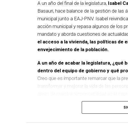
A un año del final de la legislatura,
Isabel C
Basauri, hace balance de la gestión de las á
municipal junto a EAJ-PNV. Isabel reivindica
acción municipal y repasa algunos de los pr
mandato y aborda cuestiones de actualida
el acceso a la vivienda, las políticas de 
envejecimiento de la población.
A un año de acabar la legislatura, ¿qué 
dentro del equipo de gobierno y qué p
Creo que es importante remarcar que la pre
transformar y mejorar la vida de las person
áreas de nuestra responsabilidad es la im
del equipo de gobierno.
SI
En ese sentido, destacaría la construcción
entre El Kalero y Basozelai
. Es una actuació