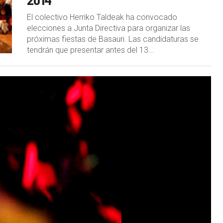
El colectivo Herriko Taldeak ha convocado
elecciones a Junta Directiva para organizar las
próximas fiestas de Basauri. Las candidaturas se
tendrán que presentar antes del 13...