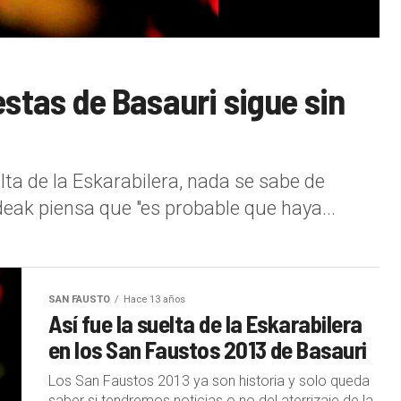
estas de Basauri sigue sin
lta de la Eskarabilera, nada se sabe de
ldeak piensa que "es probable que haya...
SAN FAUSTO
Hace 13 años
Así fue la suelta de la Eskarabilera
en los San Faustos 2013 de Basauri
Los San Faustos 2013 ya son historia y solo queda
saber si tendremos noticias o no del aterrizaje de la