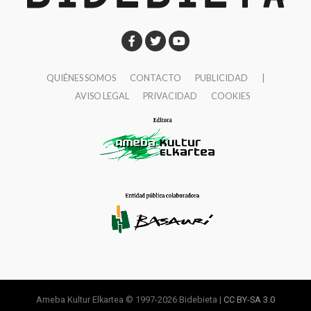
QUIÉNES SOMOS
CONTACTO
PUBLICIDAD
|
AVISO LEGAL
PRIVACIDAD
COOKIES
Ameba Kultur Elkartea © 1997-2026 Bidebieta |
CC BY-SA 3.0