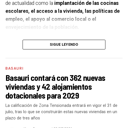
de actualidad como la
implantación de las cocinas
escolares, el acceso a la vivienda, las políticas de
empleo, el apoyo al comercio local o el
envejecimiento de la población.
A un año de acabar la legislatura, ¿qué balance
SIGUE LEYENDO
haces de la gestión del PSE en tus áreas dentro
del equipo de gobierno y qué proyectos
destacarías como más importantes?
Creo que es
BASAURI
importante remarcar que la presencia del PSE-EE en
Basauri contará con 362 nuevas
los gobiernos sirve para transformar y mejorar la vida
viviendas y 42 alojamientos
de las personas y, por eso, tan importante como la
dotacionales para 2029
gestión en las áreas de nuestra responsabilidad es la
impronta que marcamos en cuáles son las prioridades
La calificación de Zona Tensionada entrará en vigor el 31 de
julio, tras lo que se construirán estas nuevas viviendas en un
del equipo de gobierno.
plazo de tres años
En ese sentido, destacaría la construcción de
cinco