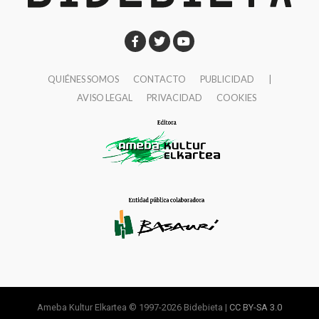
QUIÉNES SOMOS
CONTACTO
PUBLICIDAD
|
AVISO LEGAL
PRIVACIDAD
COOKIES
Ameba Kultur Elkartea © 1997-2026 Bidebieta |
CC BY-SA 3.0