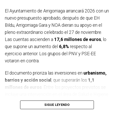
El Ayuntamiento de Arrigorriaga arrancará 2026 con un
nuevo presupuesto aprobado, después de que EH
Bildu, Arrigorriaga Gara y NOA dieran su apoyo en el
pleno extraordinario celebrado el 27 de noviembre.
Las cuentas ascienden a
17,6 millones de euros
, lo
que supone un aumento del
6,8%
respecto al
ejercicio anterior. Los grupos del PNV y PSE-EE
votaron en contra.
El documento prioriza las inversiones en
urbanismo,
barrios y acción social
, que superarán los
1,1
millones de euros
. Entre los proyectos previstos se
incluye una intervención en el área de Salud e Higiene
para mejorar la accesibilidad y modernizar
SIGUE LEYENDO
infraestructuras básicas, atendiendo a demandas