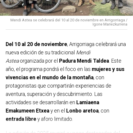
recogen partidas para
Medio Ambiente, Euskera,
Cultura y Deporte
, con el propósito de fomentar el
bienestar social y el desarrollo integral del municipio
Mendi Astea se celebrará del 10 al 20 de noviembre en Arrigorriaga /
Igone Mariezkurrena
durante el próximo año.
Del 10 al 20 de noviembre
, Arrigorriaga celebrará una
nueva edición de su tradicional
Mendi
Astea
organizada por el
Padura Mendi Taldea
. Este
año, el programa pondrá el foco en las
mujeres y sus
vivencias en el mundo de la montaña
, con
protagonistas que compartirán experiencias de
aventura, superación y descubrimiento. Las
actividades se desarrollarán en
Lamiaena
Emakumeen Etxea
y en el
Lonbo aretoa
, con
entrada libre
y aforo limitado.