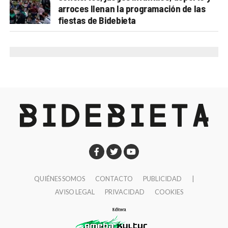
PROGRAMA MENDI ASTEA ARRIGORRIAGA 2025
arroces llenan la programación de las
fiestas de Bidebieta
Lunes, 10 de noviembre
20:00
Igone Mariezkurrena.
“Lesotho, el reino
africano de las montañas, en bicicleta”
Lonbo aretoa
Jueves, 13 de noviembre
19:00
Elkarregaz (Elixabete, Johanna y Bego).
“GR
11, algo más que una travesía”
Lamiaena Emakumeen Etxea
Martes, 18 de noviembre
20:00
Pipi Cardell
“Nanga Parbat (8.125 m) – Vía
QUIÉNES SOMOS
CONTACTO
PUBLICIDAD
|
‘Nezabudka’”
AVISO LEGAL
PRIVACIDAD
COOKIES
Lonbo aretoa
Jueves, 20 de noviembre