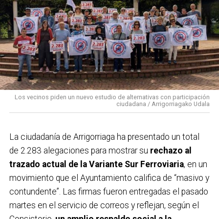
consumo más responsables, especialmente entre los
más jóvenes. La organización recomienda el uso del
transporte público, especialmente Bizkaibus y Renfe
Cercanías, ya que la fiesta se desarrollará en el centro
urbano del municipio.
Los vecinos piden un nuevo estudio de alternativas con participación
ciudadana / Arrigorriagako Udala
La ciudadanía de
Arrigorriaga
ha presentado un total
de 2.283 alegaciones para mostrar su
rechazo al
trazado actual de la Variante Sur Ferroviaria
, en un
movimiento que el Ayuntamiento califica de “masivo y
contundente”. Las firmas fueron entregadas el pasado
martes en el servicio de correos y reflejan, según el
Consistorio,
un amplio respaldo social a la