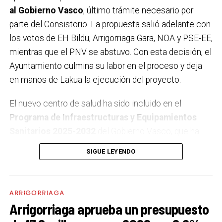
Ayuntamiento considera que la postura ciudadana
al Gobierno Vasco
, último trámite necesario por
queda claramente reforzada.
parte del Consistorio. La propuesta salió adelante con
los votos de EH Bildu, Arrigorriaga Gara, NOA y PSE-EE,
mientras que el PNV se abstuvo. Con esta decisión, el
Ayuntamiento culmina su labor en el proceso y deja
en manos de Lakua la ejecución del proyecto.
El nuevo centro de salud ha sido incluido en el
Programa de Infraestructuras y Equipamientos
Sanitarios 2025-2032
del Gobierno Vasco, que ha
reservado una
partida en los presupuestos de 2026
SIGUE LEYENDO
para la licitación de la redacción del proyecto y la
dirección de obra, acercando así el inicio de los
trabajos. Este respaldo presupuestario refuerza el
ARRIGORRIAGA
compromiso institucional con una infraestructura
Arrigorriaga aprueba un presupuesto
largamente demandada por la ciudadanía.