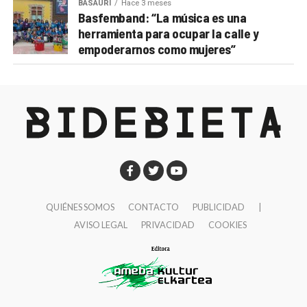
BASAURI
Hace 3 meses
Basfemband: “La música es una
herramienta para ocupar la calle y
empoderarnos como mujeres”
QUIÉNES SOMOS
CONTACTO
PUBLICIDAD
|
AVISO LEGAL
PRIVACIDAD
COOKIES