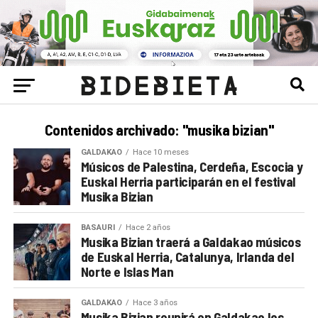
Contenidos archivado: "musika bizian"
GALDAKAO
Hace 10 meses
Músicos de Palestina, Cerdeña, Escocia y
Euskal Herria participarán en el festival
Musika Bizian
BASAURI
Hace 2 años
Musika Bizian traerá a Galdakao músicos
de Euskal Herria, Catalunya, Irlanda del
Norte e Islas Man
GALDAKAO
Hace 3 años
Musika Bizian reunirá en Galdakao los