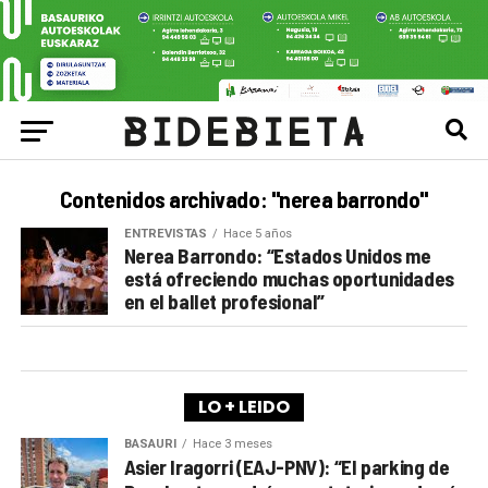
Contenidos archivado: "nerea barrondo"
ENTREVISTAS
Hace 5 años
Nerea Barrondo: “Estados Unidos me
está ofreciendo muchas oportunidades
en el ballet profesional”
LO + LEIDO
BASAURI
Hace 3 meses
Asier Iragorri (EAJ-PNV): “El parking de