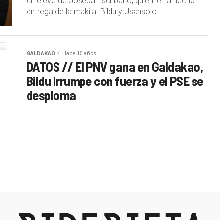
el relevo de Joseba Escribano, quien le ha hecho
entrega de la makila. Bildu y Usansolo...
GALDAKAO
Hace 15 años
DATOS // El PNV gana en Galdakao,
Bildu irrumpe con fuerza y el PSE se
desploma