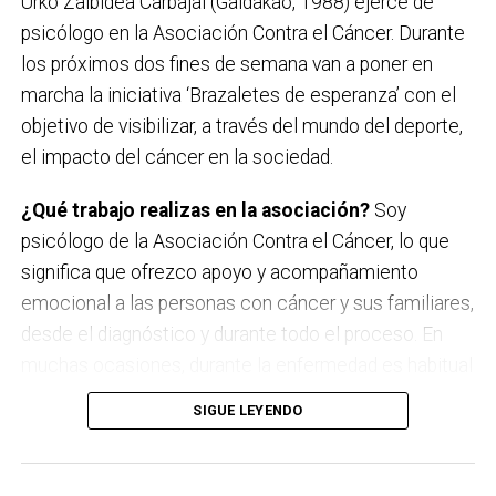
Urko Zalbidea Carbajal (Galdakao, 1988) ejerce de
Kaotiko
psicólogo en la Asociación Contra el Cáncer. Durante
los próximos dos fines de semana van a poner en
Viernes 18 de septiembre
marcha la iniciativa ‘Brazaletes de esperanza’ con el
Les Testarudes
objetivo de visibilizar, a través del mundo del deporte,
el impacto del cáncer en la sociedad.
Sábado 19 de septiembre
Latzen
¿Qué trabajo realizas en la asociación?
Soy
psicólogo de la Asociación Contra el Cáncer, lo que
significa que ofrezco apoyo y acompañamiento
emocional a las personas con cáncer y sus familiares,
desde el diagnóstico y durante todo el proceso. En
muchas ocasiones, durante la enfermedad es habitual
que surjan miedos, dudas, incertidumbre y mucho
SIGUE LEYENDO
sufrimiento. Mi labor es estar a su lado en esos
momentos tan duros, escucharles, orientarles y
hacerles sentir que no están solas, ni solos.