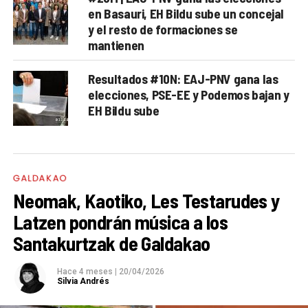
en Basauri, EH Bildu sube un concejal
y el resto de formaciones se
mantienen
Resultados #10N: EAJ-PNV gana las
elecciones, PSE-EE y Podemos bajan y
EH Bildu sube
GALDAKAO
Neomak, Kaotiko, Les Testarudes y
Latzen pondrán música a los
Santakurtzak de Galdakao
Hace 4 meses
|
20/04/2026
Silvia Andrés