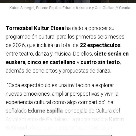
Durante estos tres años hemos contado con el apoyo
Katrin Schegel, Edurne Espilla, Edurne Azkarate y Oier Guillan // Geuria
de más de 320 clubes y equipos y más de 100.000
deportistas.
Torrezabal Kultur Etxea
ha dado a conocer su
En el deporte la cinta negra simboliza el luto, así que
programación cultural para los primeros seis meses
desde la Asociación queremos sustituir el negro por
de 2026, que incluirá un total de
22 espectáculos
el color verde, símbolo de la esperanza y la
entre teatro, danza y música. De ellos,
siete serán en
supervivencia. Además, el deporte transmite valores
euskera
,
cinco en castellano
y
cuatro sin texto
,
como el esfuerzo, el trabajo en equipo o la
además de conciertos y propuestas de danza.
superación, por lo que es un gran altavoz para recordar
que detrás de cada brazalete hay una persona, una
“Cada espectáculo es una invitación a explorar
historia, una familia. Con esta iniciativa se da voz a las
nuevas emociones, ampliar perspectivas y vivir la
personas con cáncer, pero también a quienes las
experiencia cultural como algo compartido”, ha
cuidan, reivindicando una atención más humana.
señalado
Edurne Espilla
, concejala de Cultura del
Ayuntamiento de Galdakao. La programadora
Katrin
Por otro lado, la Asociación también quiere contar con
Schlegel
añade que la programación busca un
la implicación de toda la sociedad. Así que a lo largo