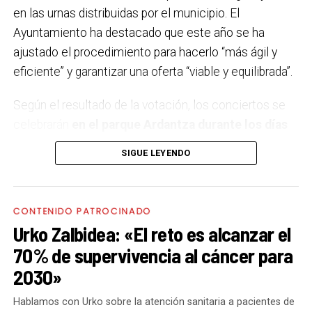
en las urnas distribuidas por el municipio. El
Ayuntamiento ha destacado que este año se ha
ajustado el procedimiento para hacerlo “más ágil y
eficiente” y garantizar una oferta “viable y equilibrada”.
Según el resultado de la votación, los conciertos se
celebrarán
en el parque Ardantza durante los días
11, 12, 18 y 19 de septiembre,
coincidiendo con los
SIGUE LEYENDO
dos fines de semana festivos. El comité de fiestas ha
sido el encargado de elegir el concierto del 11 de
septiembre, decantándose por Neomak, un grupo
CONTENIDO PATROCINADO
formado por cuatro mujeres que reinterpreta la
Urko Zalbidea: «El reto es alcanzar el
tradición vasca desde una perspectiva moderna,
70% de supervivencia al cáncer para
fusionando folk, electrónica y pop en su último trabajo,
2030»
‘Lazturak Orbain’.
Hablamos con Urko sobre la atención sanitaria a pacientes de