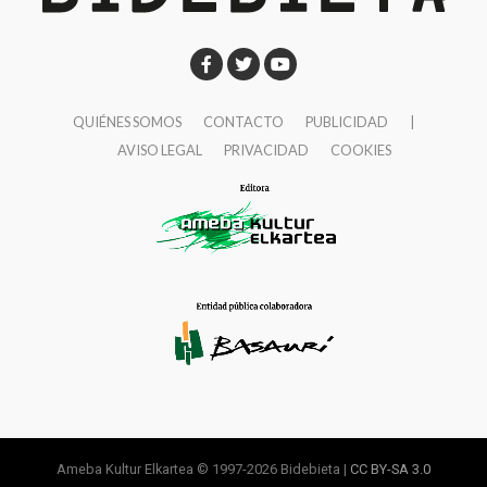
QUIÉNES SOMOS
CONTACTO
PUBLICIDAD
|
AVISO LEGAL
PRIVACIDAD
COOKIES
Ameba Kultur Elkartea © 1997-2026 Bidebieta |
CC BY-SA 3.0