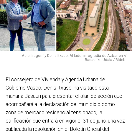
vecinas de esa zona y que simboliza muy bien el
Basauri por el que trabajamos: más accesible, más
conectado y pensado para todas las personas.
En cuanto a nuestras áreas, estos tres años han dado
para mucho. En Medio Ambiente destacaría el
impulso para la creación de huertos urbanos,
la
Asier Iragorri y Denis Itxaso. Al lado, infogradia de Azbarren //
elaboración del Plan General de Actuación Energética,
Basauriko Udala / Bidebi
el Plan de Acción contra el Ruido y la instalación de
placas fotovoltaicas en edificios municipales en
El consejero de Vivienda y Agenda Urbana del
régimen de autoconsumo, que hacen de Basauri un
Gobierno Vasco, Denis Itxaso, ha visitado esta
municipio más sostenible y preparado para el futuro.
mañana Basauri para presentar el plan de acción que
En ese sentido, estamos trabajando en acciones de
acompañará a la declaración del municipio como
clima y energía, entre las que destacan el diseño de
zona de mercado residencial tensionado, la
una red de refugios climáticos, junto con un Plan de
calificación que entrará en vigor el 31 de julio, una vez
Actuación ante Episodios de Altas Temperaturas,
publicada la resolución en el Boletín Oficial del
como las que recientemente hemos sufrido.