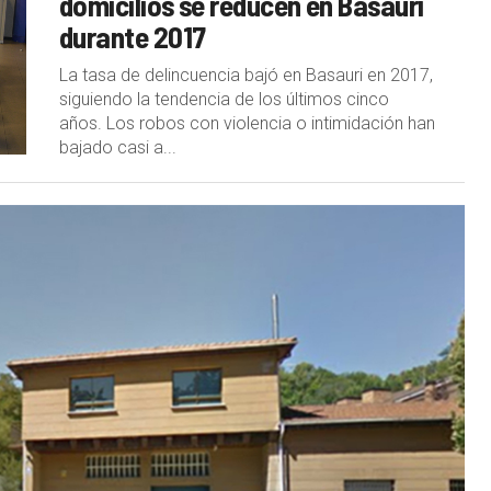
domicilios se reducen en Basauri
durante 2017
La tasa de delincuencia bajó en Basauri en 2017,
siguiendo la tendencia de los últimos cinco
años. Los robos con violencia o intimidación han
bajado casi a...