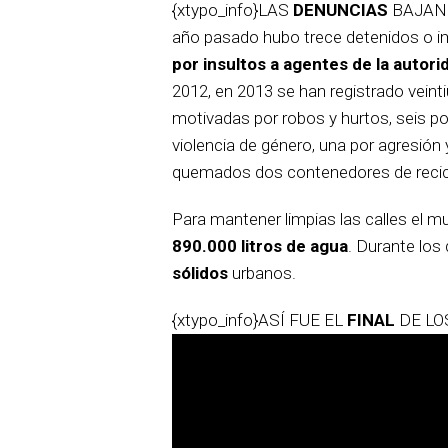
{xtypo_info}LAS
DENUNCIAS
BAJAN 
año pasado hubo trece detenidos o 
por insultos a agentes de la autori
2012, en 2013 se han registrado veint
motivadas por robos y hurtos, seis po
violencia de género, una por agresión 
quemados dos contenedores de recicla
Para mantener limpias las calles el mu
890.000 litros de agua
. Durante los
sólidos
urbanos.
{xtypo_info}ASÍ FUE EL
FINAL
DE L