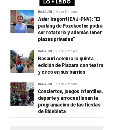
LO + LEÍDO
BASAURI
Hace 3 meses
Asier Iragorri (EAJ-PNV): “El
parking de Pozokoetxe podrá
ser rotatorio y además tener
plazas privadas”
BASAURI
Hace 2 meses
Basauri celebra la quinta
edición de Plazara con teatro
y circo en sus barrios
BASAURI
Hace 2 meses
Conciertos, juegos infantiles,
deporte y arroces llenan la
programación de las fiestas
de Bidebieta