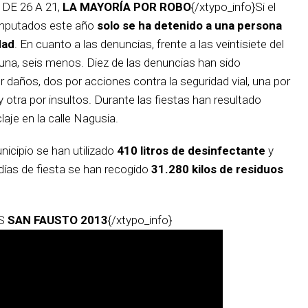
DE 26 A 21,
LA MAYORÍA POR ROBO
{/xtypo_info}Si el
imputados este año
solo se ha detenido a una persona
dad
. En cuanto a las denuncias, frente a las veintisiete del
iuna, seis menos. Diez de las denuncias han sido
r daños, dos por acciones contra la seguridad vial, una por
y otra por insultos. Durante las fiestas han resultado
je en la calle Nagusia.
nicipio se han utilizado
410 litros de desinfectante
y
 días de fiesta se han recogido
31.280 kilos de residuos
OS
SAN FAUSTO 2013
{/xtypo_info}