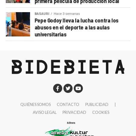
primera película de producción local
BASAURI
Hace 3 semanas
Pepe Godoy lleva la lucha contra los
abusos en el deporte a las aulas
universitarias
QUIÉNES SOMOS
CONTACTO
PUBLICIDAD
|
AVISO LEGAL
PRIVACIDAD
COOKIES