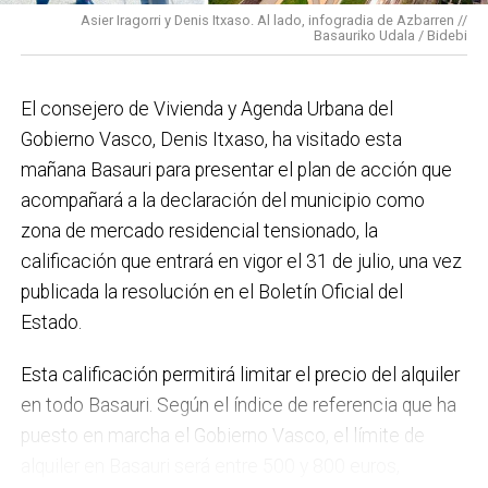
Asier Iragorri y Denis Itxaso. Al lado, infogradia de Azbarren //
elaboración del Plan General de Actuación Energética,
Basauriko Udala / Bidebi
el Plan de Acción contra el Ruido y la instalación de
placas fotovoltaicas en edificios municipales en
El consejero de Vivienda y Agenda Urbana del
régimen de autoconsumo, que hacen de Basauri un
Gobierno Vasco, Denis Itxaso, ha visitado esta
municipio más sostenible y preparado para el futuro.
mañana Basauri para presentar el plan de acción que
En ese sentido, estamos trabajando en acciones de
acompañará a la declaración del municipio como
clima y energía, entre las que destacan el diseño de
zona de mercado residencial tensionado, la
una red de refugios climáticos, junto con un Plan de
calificación que entrará en vigor el 31 de julio, una vez
Actuación ante Episodios de Altas Temperaturas,
publicada la resolución en el Boletín Oficial del
como las que recientemente hemos sufrido.
Estado.
Respecto a Educación tenemos en marcha el
Esta calificación permitirá limitar el precio del alquiler
proyecto de la
nueva haurreskola
que se construirá en
en todo Basauri. Según el índice de referencia que ha
Sarratu, junto a Arizko Ikastola, y que es una apuesta
puesto en marcha el Gobierno Vasco, el límite de
por la educación pública y un elemento más de apoyo
alquiler en Basauri será entre 500 y 800 euros,
a la conciliación de las familias. También destacaría