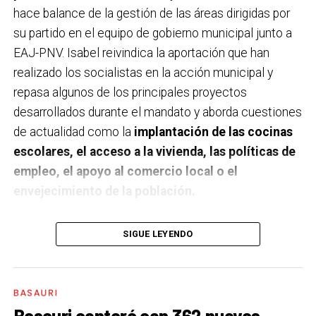
hace balance de la gestión de las áreas dirigidas por
su partido en el equipo de gobierno municipal junto a
EAJ-PNV. Isabel reivindica la aportación que han
realizado los socialistas en la acción municipal y
repasa algunos de los principales proyectos
desarrollados durante el mandato y aborda cuestiones
de actualidad como la
implantación de las cocinas
escolares, el acceso a la vivienda, las políticas de
empleo, el apoyo al comercio local o el
envejecimiento de la población.
A un año de acabar la legislatura, ¿qué balance
SIGUE LEYENDO
haces de la gestión del PSE en tus áreas dentro
del equipo de gobierno y qué proyectos
destacarías como más importantes?
Creo que es
BASAURI
importante remarcar que la presencia del PSE-EE en
Basauri contará con 362 nuevas