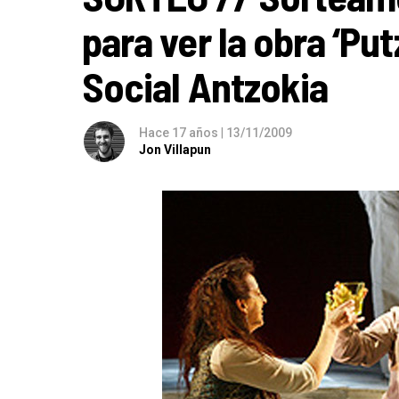
para ver la obra ‘Put
Social Antzokia
Hace 17 años
|
13/11/2009
Jon Villapun