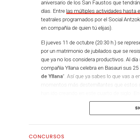
aniversario de los San Faustos que tendrán
días. Entre
las múltiples actividades hasta 
teatrales programados por el Social Antzok
en compañía de quien tú elijas).
El jueves 11 de octubre (20:30 h.) se repres
por un matrimonio de jubilados que se resis
que ya no los considera productivos. Al día s
compañía Yllana celebra en Basauri sus 25 añ
de Yllana
”. Así que ya sabes lo que vas a 
momentos más desternillantes que estos 
han ido creando en este cuarto de siglo. En
más que aseguradas.
SI
CONCURSOS