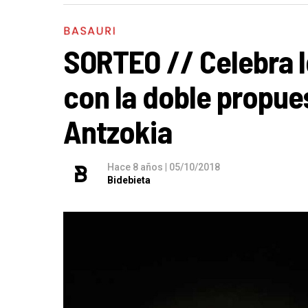
BASAURI
SORTEO // Celebra l
con la doble propues
Antzokia
Hace 8 años
|
05/10/2018
Bidebieta