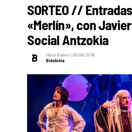
SORTEO // Entradas 
«Merlín», con Javier
Social Antzokia
Hace 8 años
|
05/04/2018
Bidebieta