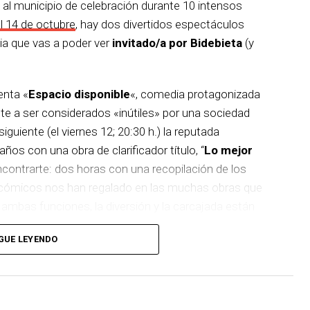
 al municipio de celebración durante 10 intensos
el 14 de octubre
, hay dos divertidos espectáculos
ia que vas a poder ver
invitado/a por Bidebieta
(y
enta «
Espacio disponible
«, comedia protagonizada
te a ser considerados «inútiles» por una sociedad
iguiente (el viernes 12; 20:30 h.) la reputada
os con una obra de clarificador título, “
Lo mejor
encontrarte: dos horas con una recopilación de los
cómicos nos han regalado en las muchas obras que
 ambas funciones, la diversión y la carcajada están
GUE LEYENDO