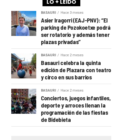
LO + LEÍDO
BASAURI
Hace 3 meses
Asier Iragorri (EAJ-PNV): “El
parking de Pozokoetxe podrá
ser rotatorio y además tener
plazas privadas”
BASAURI
Hace 2 meses
Basauri celebra la quinta
edición de Plazara con teatro
y circo en sus barrios
BASAURI
Hace 2 meses
Conciertos, juegos infantiles,
deporte y arroces llenan la
programación de las fiestas
de Bidebieta