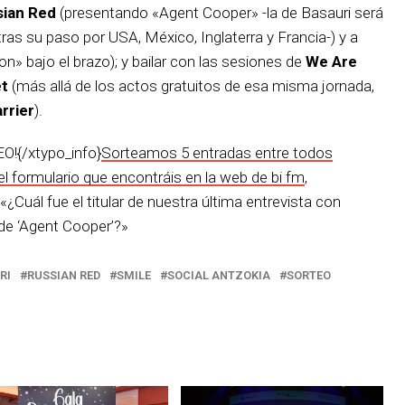
sian Red
(presentando «Agent Cooper» -la de Basauri será
ras su paso por USA, México, Inglaterra y Francia-) y a
» bajo el brazo); y bailar con las sesiones de
We Are
et
(más allá de los actos gratuitos de esa misma jornada,
rrier
).
!{/xtypo_info}
Sorteamos 5 entradas entre todos
el formulario que encontráis en la web de bi fm
,
«¿Cuál fue el titular de nuestra última entrevista con
 de ‘Agent Cooper’?»
RI
RUSSIAN RED
SMILE
SOCIAL ANTZOKIA
SORTEO