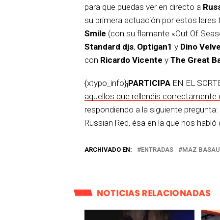
para que puedas ver en directo a
Rus
su primera actuación por estos lares t
Smile
(con su flamante «Out Of Season
Standard djs
,
Optigan1
y
Dino Velv
con
Ricardo Vicente
y
The Great Ba
{xtypo_info}¡
PARTICIPA
EN EL SORTEO
aquellos que rellenéis correctamente 
respondiendo a la siguiente pregunta: 
Russian Red, ésa en la que nos habló
ARCHIVADO EN:
ENTRADAS
MAZ BASAU
NOTICIAS RELACIONADAS