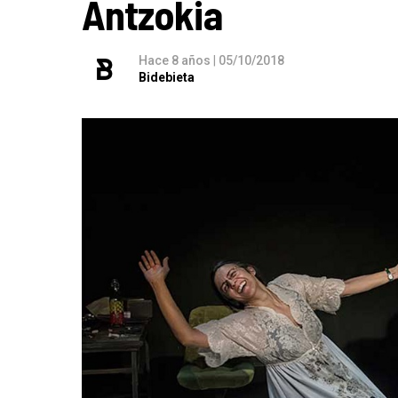
Antzokia
Hace 8 años
|
05/10/2018
Bidebieta