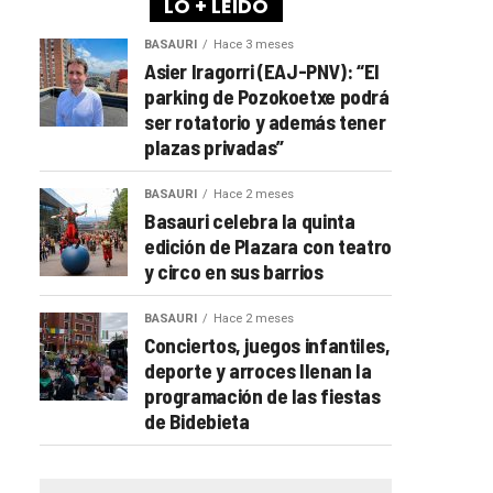
LO + LEÍDO
BASAURI
Hace 3 meses
Asier Iragorri (EAJ-PNV): “El
parking de Pozokoetxe podrá
ser rotatorio y además tener
plazas privadas”
BASAURI
Hace 2 meses
Basauri celebra la quinta
edición de Plazara con teatro
y circo en sus barrios
BASAURI
Hace 2 meses
Conciertos, juegos infantiles,
deporte y arroces llenan la
programación de las fiestas
de Bidebieta