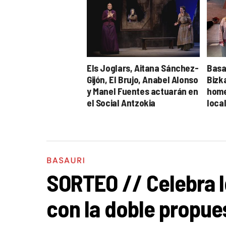
Els Joglars, Aitana Sánchez-
Basa
Gijón, El Brujo, Anabel Alonso
Bizk
y Manel Fuentes actuarán en
home
el Social Antzokia
local
dici
BASAURI
SORTEO // Celebra l
con la doble propues