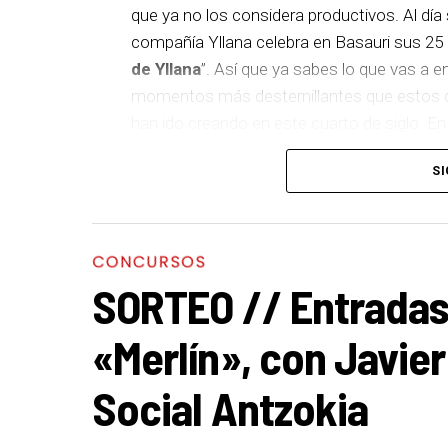
que ya no los considera productivos. Al día s
compañía Yllana celebra en Basauri sus 25 añ
de Yllana
”. Así que ya sabes lo que vas a 
momentos más desternillantes que estos 
han ido creando en este cuarto de siglo. En
más que aseguradas.
SI
CONCURSOS
SORTEO // Entradas 
«Merlín», con Javier
Social Antzokia