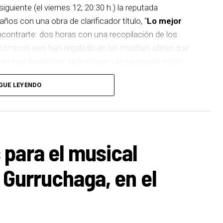
iguiente (el viernes 12; 20:30 h.) la reputada
os con una obra de clarificador título, “
Lo mejor
encontrarte: dos horas con una recopilación de los
cómicos nos han regalado en las muchas obras que
 ambas funciones, la diversión y la carcajada están
GUE LEYENDO
para el musical
 Gurruchaga, en el