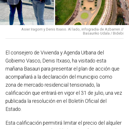
En cuanto a nuestras áreas, estos tres años han dado
para mucho. En Medio Ambiente destacaría el
impulso para la creación de huertos urbanos,
la
Asier Iragorri y Denis Itxaso. Al lado, infogradia de Azbarren //
elaboración del Plan General de Actuación Energética,
Basauriko Udala / Bidebi
el Plan de Acción contra el Ruido y la instalación de
placas fotovoltaicas en edificios municipales en
El consejero de Vivienda y Agenda Urbana del
régimen de autoconsumo, que hacen de Basauri un
Gobierno Vasco, Denis Itxaso, ha visitado esta
municipio más sostenible y preparado para el futuro.
mañana Basauri para presentar el plan de acción que
En ese sentido, estamos trabajando en acciones de
acompañará a la declaración del municipio como
clima y energía, entre las que destacan el diseño de
zona de mercado residencial tensionado, la
una red de refugios climáticos, junto con un Plan de
calificación que entrará en vigor el 31 de julio, una vez
Actuación ante Episodios de Altas Temperaturas,
publicada la resolución en el Boletín Oficial del
como las que recientemente hemos sufrido.
Estado.
Respecto a Educación tenemos en marcha el
Esta calificación permitirá limitar el precio del alquiler
proyecto de la
nueva haurreskola
que se construirá en