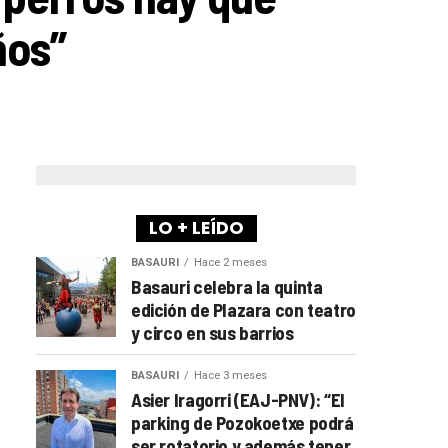
ños”
LO + LEÍDO
BASAURI
Hace 2 meses
Basauri celebra la quinta
edición de Plazara con teatro
y circo en sus barrios
BASAURI
Hace 3 meses
Asier Iragorri (EAJ-PNV): “El
parking de Pozokoetxe podrá
ser rotatorio y además tener