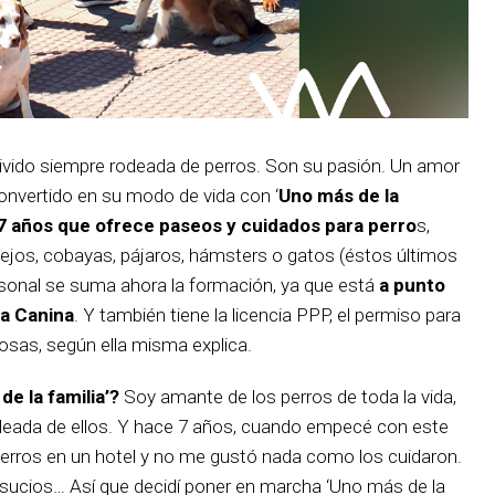
ivido siempre rodeada de perros. Son su pasión. Un amor
onvertido en su modo de vida con ‘
Uno más de la
 7 años que ofrece paseos y cuidados para perro
s,
os, cobayas, pájaros, hámsters o gatos (éstos últimos
ersonal se suma ahora la formación, ya que está
a punto
ía Canina
. Y también tiene la licencia PPP, el permiso para
osas, según ella misma explica.
de la familia’?
Soy amante de los perros de toda la vida,
eada de ellos. Y hace 7 años, cuando empecé con este
perros en un hotel y no me gustó nada como los cuidaron.
sucios… Así que decidí poner en marcha ‘Uno más de la