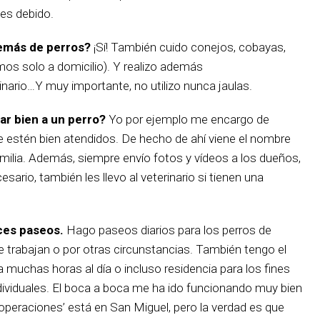
 es debido.
demás de perros?
¡Sí! También cuido conejos, cobayas,
mos solo a domicilio). Y realizo además
nario…Y muy importante, no utilizo nunca jaulas.
ar bien a un perro?
Yo por ejemplo me encargo de
 estén bien atendidos. De hecho de ahí viene el nombre
 familia. Además, siempre envío fotos y vídeos a los dueños,
ario, también les llevo al veterinario si tienen una
ces paseos.
Hago paseos diarios para los perros de
 trabajan o por otras circunstancias. También tengo el
ra muchas horas al día o incluso residencia para los fines
viduales. El boca a boca me ha ido funcionando muy bien
operaciones’ está en San Miguel, pero la verdad es que