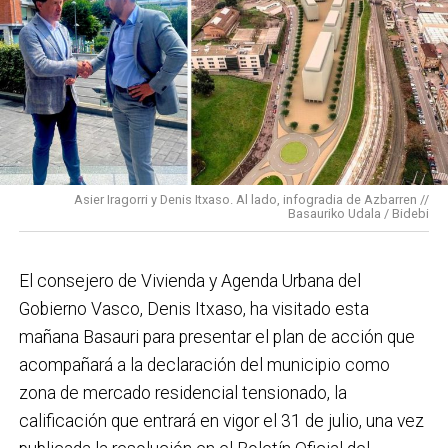
vecinas de esa zona y que simboliza muy bien el
Basauri por el que trabajamos: más accesible, más
conectado y pensado para todas las personas.
En cuanto a nuestras áreas, estos tres años han dado
para mucho. En Medio Ambiente destacaría el
impulso para la creación de huertos urbanos,
la
Asier Iragorri y Denis Itxaso. Al lado, infogradia de Azbarren //
elaboración del Plan General de Actuación Energética,
Basauriko Udala / Bidebi
el Plan de Acción contra el Ruido y la instalación de
placas fotovoltaicas en edificios municipales en
El consejero de Vivienda y Agenda Urbana del
régimen de autoconsumo, que hacen de Basauri un
Gobierno Vasco, Denis Itxaso, ha visitado esta
municipio más sostenible y preparado para el futuro.
mañana Basauri para presentar el plan de acción que
En ese sentido, estamos trabajando en acciones de
acompañará a la declaración del municipio como
clima y energía, entre las que destacan el diseño de
zona de mercado residencial tensionado, la
una red de refugios climáticos, junto con un Plan de
calificación que entrará en vigor el 31 de julio, una vez
Actuación ante Episodios de Altas Temperaturas,