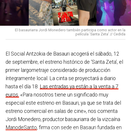
bajo una temperatura de 44ºC, equipados con todos
los Equipos de Protección Individual (EPIS) y con las
En Basauri ya venimos trabajando en esa dirección
pulseras de aviso de temperatura pitando al unísono,
con programas de envejecimiento activo, actividades
una acción que los sindicatos tachan de negligente y
en los centros de personas mayores e iniciativas para
El basauriarra Jordi Monedero también participa como actor en la
contraria al propio plan de emergencias de la
película 'Santa Zeta' // Cedida
combatir la brecha digital. Además, este año se ha
compañía.
inaugurado un
nuevo centro de encuentro en Soloarte
y
, a principios del año que viene, se comenzarán a
El Social Antzokia de Basauri acogerá el sábado, 12
Sin soluciones reales
prestar los servicios de atención diurna y viviendas
de septiembre, el estreno histórico de ‘Santa Zeta’, el
Ante la falta de soluciones en las reuniones del
comunitarias.
primer largometraje considerado de producción
comité, los representantes de los trabajadores
íntegramente local. La cinta se proyectará a diario
En las últimas semanas la actualidad municipal ha
advirtieron a la dirección con elevar los hechos a la
hasta el día 18.
Las entradas ya están a la venta a 7
estado marcada por las investigaciones sobre
Inspección de Trabajo. Aunque inicialmente
euros.
«Para nosotros tiene un significado muy
presuntas irregularidades urbanísticas
. ¿Cómo
percibieron un amago de cambio de actitud, la parte
especial este estreno en Basauri, ya que se trata del
está afrontando el equipo de gobierno esta
social lamenta que las medidas adoptadas ante las
estreno comercial en salas de cine», nos comenta
situación y qué mensaje trasladarías a la
nuevas alertas meteorológicas han sido meramente
Jordi Monedero, productor basauriarra de la vizcaína
ciudadanía?
Los hechos denunciados son graves y
«testimoniales, esporádicas y centradas en
ManodeSanto
, firma con sede en Basauri fundada en