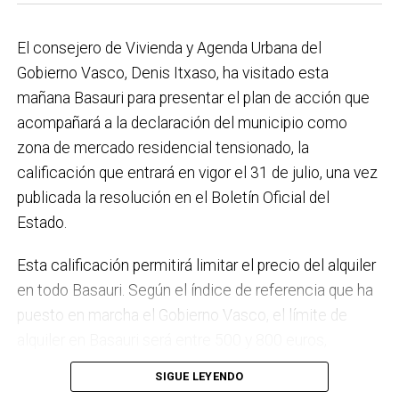
el Plan de Acción contra el Ruido y la instalación de
placas fotovoltaicas en edificios municipales en
El consejero de Vivienda y Agenda Urbana del
régimen de autoconsumo, que hacen de Basauri un
Gobierno Vasco, Denis Itxaso, ha visitado esta
municipio más sostenible y preparado para el futuro.
mañana Basauri para presentar el plan de acción que
En ese sentido, estamos trabajando en acciones de
acompañará a la declaración del municipio como
clima y energía, entre las que destacan el diseño de
zona de mercado residencial tensionado, la
una red de refugios climáticos, junto con un Plan de
calificación que entrará en vigor el 31 de julio, una vez
Actuación ante Episodios de Altas Temperaturas,
publicada la resolución en el Boletín Oficial del
como las que recientemente hemos sufrido.
Estado.
Respecto a Educación tenemos en marcha el
Esta calificación permitirá limitar el precio del alquiler
proyecto de la
nueva haurreskola
que se construirá en
en todo Basauri. Según el índice de referencia que ha
Sarratu, junto a Arizko Ikastola, y que es una apuesta
puesto en marcha el Gobierno Vasco, el límite de
por la educación pública y un elemento más de apoyo
alquiler en Basauri será entre 500 y 800 euros,
a la conciliación de las familias. También destacaría
dependiendo de la zona y de las características de la
el trabajo que desarrollamos en igualdad, con una
SIGUE LEYENDO
vivienda. Los interesados pueden consultar el límite
intensificación en la sensibilización respecto a la