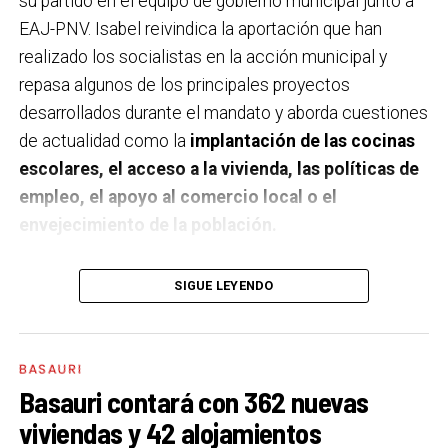
su partido en el equipo de gobierno municipal junto a
EAJ-PNV. Isabel reivindica la aportación que han
realizado los socialistas en la acción municipal y
repasa algunos de los principales proyectos
desarrollados durante el mandato y aborda cuestiones
de actualidad como la
implantación de las cocinas
escolares, el acceso a la vivienda, las políticas de
empleo, el apoyo al comercio local o el
envejecimiento de la población.
A un año de acabar la legislatura, ¿qué balance
SIGUE LEYENDO
haces de la gestión del PSE en tus áreas dentro
del equipo de gobierno y qué proyectos
destacarías como más importantes?
Creo que es
BASAURI
importante remarcar que la presencia del PSE-EE en
Basauri contará con 362 nuevas
los gobiernos sirve para transformar y mejorar la vida
viviendas y 42 alojamientos
de las personas y, por eso, tan importante como la