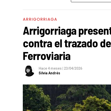
hábitos de consumo más responsables, esp
recomienda el uso del transporte público, e
fiesta se desarrollará en el centro urbano de
ARRIGORRIAGA
Arrigorriaga presen
contra el trazado de
Ferroviaria
Hace 4 meses
|
23/04/2026
Silvia Andrés