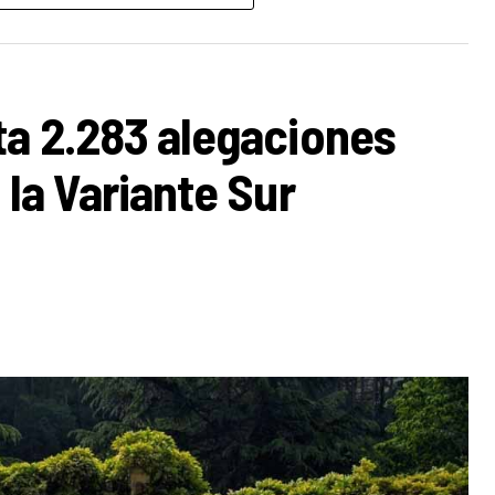
ecialmente entre los más jóvenes. La organización
specialmente Bizkaibus y Renfe Cercanías, ya que la
l municipio.
ta 2.283 alegaciones
 la Variante Sur