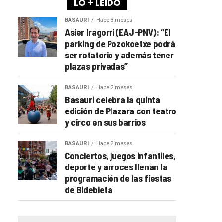
LO + LEÍDO
BASAURI
Hace 3 meses
Asier Iragorri (EAJ-PNV): “El
parking de Pozokoetxe podrá
ser rotatorio y además tener
plazas privadas”
BASAURI
Hace 2 meses
Basauri celebra la quinta
edición de Plazara con teatro
y circo en sus barrios
BASAURI
Hace 2 meses
Conciertos, juegos infantiles,
deporte y arroces llenan la
programación de las fiestas
de Bidebieta