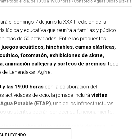
rante todo el día, de 10:30 a 19:00 horas / Consorcio Aguas Bilbao Bizkaia
rá el domingo 7 de junio la XXXIII edición de la
da lúdica y educativa que reunirá a familias y público
on más de 50 actividades. Entre las propuestas
s, juegos acuáticos, hinchables, camas elásticas,
acuático, fotomatón, exhibiciones de skate,
, animación callejera y sorteos de premios
, todo
e de Lehendakari Agirre.
0 y las 19:00 horas
con la colaboración del
 actividades de ocio, la jornada incluirá
visitas
e Agua Potable (ETAP)
, una de las infraestructuras
 los asistentes podrán conocer su funcionamiento.
cienciar sobre el uso responsable del agua
, un
l equilibrio de los ecosistemas acuáticos, fomentando
GUE LEYENDO