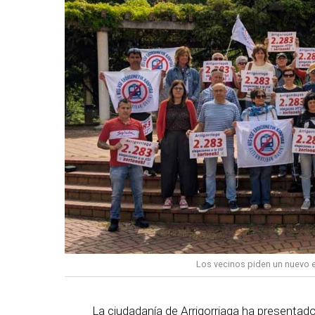
Los vecinos piden un nuevo e
La ciudadanía de
Arrigorriaga
ha presentado 