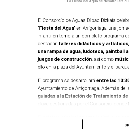
La Fiesta del Agua se desarrollara du
El Consorcio de Aguas Bilbao Bizkaia celebra
‘Fiesta del Agua’
en Arrigorriaga, una jorna
infantil en torno a un completo programa c
destacan
talleres didácticos y artístico
una rampa de agua, ludoteca, paintball 
juegos de construcción
, así como
música
ello en la plaza del Ayuntamiento y el parqu
El programa se desarrollará
entre las 10:3
Ayuntamiento de Arrigorriaga. Además de las
guiadas a la Estación de Tratamiento d
clave gestionadas por el Consorcio, donde
El objetivo principal de esta iniciativa es
con
recurso esencial para la sostenibilidad y e
SI