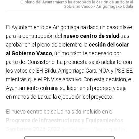
tanto en la recogida de alegaciones como en la
El pleno del Ayuntamiento ha aprobado la cesión de un solar al
Gobierno Vasco / Arrigorriagako Udala
difusión de la campaña. Este respaldo se suma a la
multitudinaria manifestación celebrada el pasado
domingo,
que ya evidenció el rechazo de buena parte
El Ayuntamiento de Arrigorriaga ha dado un paso clave
de la localidad al proyecto ferroviario en su
para la construcción del
nuevo centro de salud
tras
configuración actual. Con estas acciones, el
aprobar en el pleno de diciembre la
cesión del solar
Ayuntamiento considera que la postura ciudadana
al Gobierno Vasco
, último trámite necesario por
queda claramente reforzada.
parte del Consistorio. La propuesta salió adelante con
los votos de EH Bildu, Arrigorriaga Gara, NOA y PSE-EE,
mientras que el PNV se abstuvo. Con esta decisión, el
Ayuntamiento culmina su labor en el proceso y deja
en manos de Lakua la ejecución del proyecto.
El nuevo centro de salud ha sido incluido en el
Programa de Infraestructuras y Equipamientos
Sanitarios 2025-2032
del Gobierno Vasco, que ha
reservado una
partida en los presupuestos de 2026