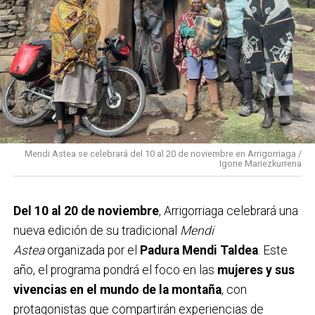
presupuestario, continuando la tendencia iniciada en
2019. En el ámbito económico, se destinan
40.500
euros
a ayudas para formación e inserción laboral, y
se mantiene la campaña de
arrigobonos
para
reforzar el comercio local. Además, las cuentas
recogen partidas para
Medio Ambiente, Euskera,
Cultura y Deporte
, con el propósito de fomentar el
bienestar social y el desarrollo integral del municipio
Mendi Astea se celebrará del 10 al 20 de noviembre en Arrigorriaga /
Igone Mariezkurrena
durante el próximo año.
Del 10 al 20 de noviembre
, Arrigorriaga celebrará una
nueva edición de su tradicional
Mendi
Astea
organizada por el
Padura Mendi Taldea
. Este
año, el programa pondrá el foco en las
mujeres y sus
vivencias en el mundo de la montaña
, con
protagonistas que compartirán experiencias de