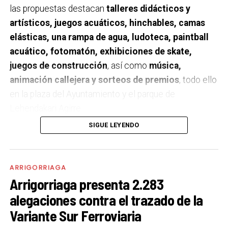
las propuestas destacan
talleres didácticos y
artísticos, juegos acuáticos, hinchables, camas
elásticas, una rampa de agua, ludoteca, paintball
acuático, fotomatón, exhibiciones de skate,
juegos de construcción
, así como
música,
animación callejera y sorteos de premios
, todo ello
en la plaza del Ayuntamiento y el parque de
Lehendakari Agirre.
SIGUE LEYENDO
El programa se desarrollará
entre las 10:30 y las
19:00 horas
con la colaboración del Ayuntamiento de
Arrigorriaga. Además de las actividades de ocio, la
ARRIGORRIAGA
jornada incluirá
visitas guiadas a la Estación de
Arrigorriaga presenta 2.283
Tratamiento de Agua Potable (ETAP)
, una de las
alegaciones contra el trazado de la
infraestructuras clave gestionadas por el Consorcio,
Variante Sur Ferroviaria
donde los asistentes podrán conocer su