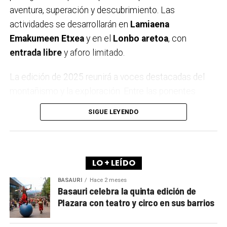
aventura, superación y descubrimiento. Las
actividades se desarrollarán en
Lamiaena
Emakumeen Etxea
y en el
Lonbo aretoa
, con
entrada libre
y aforo limitado.
La edición de 2025 reunirá a voces destacadas del
montañismo y la exploración. Entre las ponentes
estarán
Igone Mariezkurrena
, el trío
Elkarregaz
—
SIGUE LEYENDO
formado por
Elixabete, Johanna y Bego
— y la
reconocida alpinista
Pipi Cardell
. Además, el
himalayista
Alex Txikon
volverá a cerrar el ciclo,
como ya es tradición en Arrigorriaga.
LO + LEÍDO
BASAURI
Hace 2 meses
A lo largo de los últimos años, la Semana de la
Basauri celebra la quinta edición de
Montaña se ha convertido en una cita imprescindible
Plazara con teatro y circo en sus barrios
para los aficionados locales y de toda la comarca.