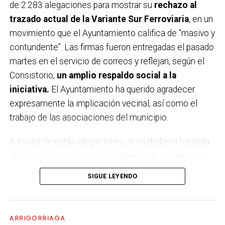
de 2.283 alegaciones para mostrar su
rechazo al
trazado actual de la Variante Sur Ferroviaria
, en un
movimiento que el Ayuntamiento califica de “masivo y
contundente”. Las firmas fueron entregadas el pasado
martes en el servicio de correos y reflejan, según el
Consistorio,
un amplio respaldo social a la
iniciativa.
El Ayuntamiento ha querido agradecer
expresamente la implicación vecinal, así como el
trabajo de las asociaciones del municipio.
A través de estas alegaciones, la ciudadanía traslada
dos peticiones principales al Ministerio competente:
por un lado,
que no se apruebe definitivamente el
SIGUE LEYENDO
estudio informativo
ni se licite el proyecto en su
forma actual; y por otro, que se impulse
un nuevo
estudio de alternativas con participación
ARRIGORRIAGA