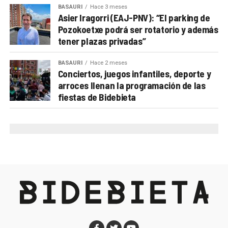
Más allá de las charlas y proyecciones, el evento
BASAURI
Hace 3 meses
busca
acercar la cultura de la montaña a la
Asier Iragorri (EAJ-PNV): “El parking de
Pozokoetxe podrá ser rotatorio y además
ciudadanía
y fomentar valores como la sostenibilidad,
tener plazas privadas”
la cooperación y la igualdad en este ámbito
históricamente dominado por hombres.
BASAURI
Hace 2 meses
Conciertos, juegos infantiles, deporte y
PROGRAMA MENDI ASTEA ARRIGORRIAGA 2025
arroces llenan la programación de las
fiestas de Bidebieta
Lunes, 10 de noviembre
20:00
Igone Mariezkurrena.
“Lesotho, el reino
africano de las montañas, en bicicleta”
Lonbo aretoa
Jueves, 13 de noviembre
19:00
Elkarregaz (Elixabete, Johanna y Bego).
“GR
11, algo más que una travesía”
Lamiaena Emakumeen Etxea