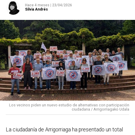
funcionamiento.
Hace 4 meses
|
23/04/2026
Silvia Andrés
El objetivo principal de esta iniciativa es
concienciar
sobre el uso responsable del agua
, un recurso
esencial para la sostenibilidad y el equilibrio de los
ecosistemas acuáticos, fomentando hábitos de
consumo más responsables, especialmente entre los
más jóvenes. La organización recomienda el uso del
transporte público, especialmente Bizkaibus y Renfe
Cercanías, ya que la fiesta se desarrollará en el centro
urbano del municipio.
Los vecinos piden un nuevo estudio de alternativas con participación
ciudadana / Arrigorriagako Udala
La ciudadanía de
Arrigorriaga
ha presentado un total