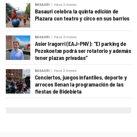
BASAURI
Hace 2 meses
A lo largo de los últimos años, la Semana de la
Basauri celebra la quinta edición de
Montaña se ha convertido en una cita imprescindible
Plazara con teatro y circo en sus barrios
para los aficionados locales y de toda la comarca.
Más allá de las charlas y proyecciones, el evento
BASAURI
Hace 3 meses
busca
acercar la cultura de la montaña a la
Asier Iragorri (EAJ-PNV): “El parking de
Pozokoetxe podrá ser rotatorio y además
ciudadanía
y fomentar valores como la sostenibilidad,
tener plazas privadas”
la cooperación y la igualdad en este ámbito
históricamente dominado por hombres.
BASAURI
Hace 2 meses
Conciertos, juegos infantiles, deporte y
PROGRAMA MENDI ASTEA ARRIGORRIAGA 2025
arroces llenan la programación de las
fiestas de Bidebieta
Lunes, 10 de noviembre
20:00
Igone Mariezkurrena.
“Lesotho, el reino
africano de las montañas, en bicicleta”
Lonbo aretoa
Jueves, 13 de noviembre