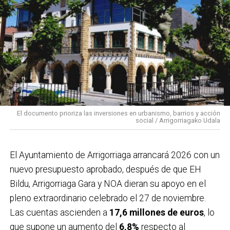
urbanístico previsto y con el objetivo de reforzar el
sistema de salud pública.
El documento prioriza las inversiones en urbanismo, barrios y acción
social / Arrigorriagako Udala
El Ayuntamiento de Arrigorriaga arrancará 2026 con un
nuevo presupuesto aprobado, después de que EH
Bildu, Arrigorriaga Gara y NOA dieran su apoyo en el
pleno extraordinario celebrado el 27 de noviembre.
Las cuentas ascienden a
17,6 millones de euros
, lo
que supone un aumento del
6,8%
respecto al