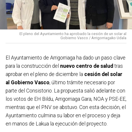
asociaciones de vecinas y vecinos de Santo Cristo y
Lanbarketa, además de comerciantes, hosteleros y la
asociación ecologista Asuntze, que han colaborado
tanto en la recogida de alegaciones como en la
El pleno del Ayuntamiento ha aprobado la cesión de un solar al
Gobierno Vasco / Arrigorriagako Udala
difusión de la campaña. Este respaldo se suma a la
multitudinaria manifestación celebrada el pasado
domingo,
que ya evidenció el rechazo de buena parte
El Ayuntamiento de Arrigorriaga ha dado un paso clave
de la localidad al proyecto ferroviario en su
para la construcción del
nuevo centro de salud
tras
configuración actual. Con estas acciones, el
aprobar en el pleno de diciembre la
cesión del solar
Ayuntamiento considera que la postura ciudadana
al Gobierno Vasco
, último trámite necesario por
queda claramente reforzada.
parte del Consistorio. La propuesta salió adelante con
los votos de EH Bildu, Arrigorriaga Gara, NOA y PSE-EE,
mientras que el PNV se abstuvo. Con esta decisión, el
Ayuntamiento culmina su labor en el proceso y deja
en manos de Lakua la ejecución del proyecto.