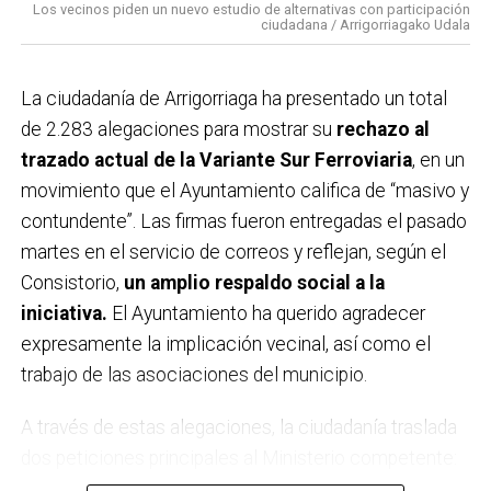
Los vecinos piden un nuevo estudio de alternativas con participación
ciudadana / Arrigorriagako Udala
La ciudadanía de
Arrigorriaga
ha presentado un total
de 2.283 alegaciones para mostrar su
rechazo al
trazado actual de la Variante Sur Ferroviaria
, en un
movimiento que el Ayuntamiento califica de “masivo y
contundente”. Las firmas fueron entregadas el pasado
martes en el servicio de correos y reflejan, según el
Consistorio,
un amplio respaldo social a la
iniciativa.
El Ayuntamiento ha querido agradecer
expresamente la implicación vecinal, así como el
trabajo de las asociaciones del municipio.
A través de estas alegaciones, la ciudadanía traslada
dos peticiones principales al Ministerio competente:
por un lado,
que no se apruebe definitivamente el