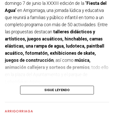
domingo 7 de junio la XXXIII edición de la
‘Fiesta del
Agua’
en Arrigorriaga, una jornada lúdica y educativa
que reunirá a familias y público infantil en torno a un
completo programa con más de 50 actividades. Entre
las propuestas destacan
talleres didácticos y
artísticos, juegos acuáticos, hinchables, camas
elásticas, una rampa de agua, ludoteca, paintball
acuático, fotomatón, exhibiciones de skate,
juegos de construcción
, así como
música,
animación callejera y sorteos de premios
, todo ello
en la plaza del Ayuntamiento y el parque de
Lehendakari Agirre.
SIGUE LEYENDO
El programa se desarrollará
entre las 10:30 y las
19:00 horas
con la colaboración del Ayuntamiento de
Arrigorriaga. Además de las actividades de ocio, la
ARRIGORRIAGA