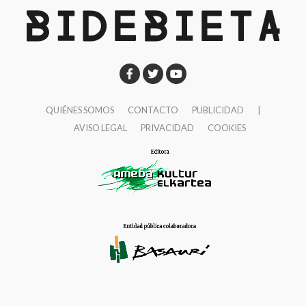
19:00
Elkarregaz (Elixabete, Johanna y Bego).
“GR
11, algo más que una travesía”
Lamiaena Emakumeen Etxea
Martes, 18 de noviembre
20:00
Pipi Cardell
“Nanga Parbat (8.125 m) – Vía
QUIÉNES SOMOS
CONTACTO
PUBLICIDAD
|
‘Nezabudka’”
AVISO LEGAL
PRIVACIDAD
COOKIES
Lonbo aretoa
Jueves, 20 de noviembre
20:00
Alex Txikon
Lonbo aretoa