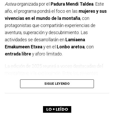
Astea
organizada por el
Padura Mendi Taldea
. Este
año, el programa pondrá el foco en las
mujeres y sus
vivencias en el mundo de la montaña
, con
protagonistas que compartirán experiencias de
aventura, superación y descubrimiento. Las
actividades se desarrollarán en
Lamiaena
Emakumeen Etxea
y en el
Lonbo aretoa
, con
entrada libre
y aforo limitado.
La edición de 2025 reunirá a voces destacadas del
montañismo y la exploración. Entre las ponentes
estarán
Igone Mariezkurrena
, el trío
Elkarregaz
—
SIGUE LEYENDO
formado por
Elixabete, Johanna y Bego
— y la
reconocida alpinista
Pipi Cardell
. Además, el
himalayista
Alex Txikon
volverá a cerrar el ciclo,
como ya es tradición en Arrigorriaga.
LO + LEÍDO