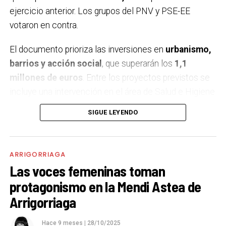
ejercicio anterior. Los grupos del PNV y PSE-EE
votaron en contra.
El documento prioriza las inversiones en
urbanismo,
barrios y acción social
, que superarán los
1,1
millones de euros
. Entre los proyectos previstos se
incluye una intervención en el área de Salud e Higiene
para mejorar la accesibilidad y modernizar
SIGUE LEYENDO
infraestructuras básicas, atendiendo a demandas
vecinales. También se renovará el
patio del colegio
,
con un diseño orientado a la coeducación, el juego
ARRIGORRIAGA
libre y la inclusión, garantizando la accesibilidad para
Las voces femeninas toman
todo el alumnado.
protagonismo en la Mendi Astea de
RENOVACIÓN DEL POLIDEPORTIVO
Arrigorriaga
Asimismo, en 2026 se redactará la primera fase del
Hace 9 meses
|
28/10/2025