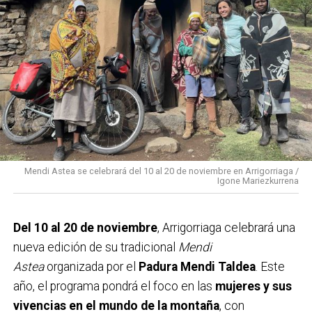
feministas
verán un nuevo incremento
presupuestario, continuando la tendencia iniciada en
2019. En el ámbito económico, se destinan
40.500
euros
a ayudas para formación e inserción laboral, y
se mantiene la campaña de
arrigobonos
para
reforzar el comercio local. Además, las cuentas
recogen partidas para
Medio Ambiente, Euskera,
Cultura y Deporte
, con el propósito de fomentar el
bienestar social y el desarrollo integral del municipio
Mendi Astea se celebrará del 10 al 20 de noviembre en Arrigorriaga /
Igone Mariezkurrena
durante el próximo año.
Del 10 al 20 de noviembre
, Arrigorriaga celebrará una
nueva edición de su tradicional
Mendi
Astea
organizada por el
Padura Mendi Taldea
. Este
año, el programa pondrá el foco en las
mujeres y sus
vivencias en el mundo de la montaña
, con