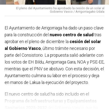
asociación ecologista Asuntze, que han colaborado
tanto en la recogida de alegaciones como en la
El pleno del Ayuntamiento ha aprobado la cesión de un solar al
Gobierno Vasco / Arrigorriagako Udala
difusión de la campaña. Este respaldo se suma a la
multitudinaria manifestación celebrada el pasado
domingo,
que ya evidenció el rechazo de buena parte
El Ayuntamiento de Arrigorriaga ha dado un paso clave
de la localidad al proyecto ferroviario en su
para la construcción del
nuevo centro de salud
tras
configuración actual. Con estas acciones, el
aprobar en el pleno de diciembre la
cesión del solar
Ayuntamiento considera que la postura ciudadana
al Gobierno Vasco
, último trámite necesario por
queda claramente reforzada.
parte del Consistorio. La propuesta salió adelante con
los votos de EH Bildu, Arrigorriaga Gara, NOA y PSE-EE,
mientras que el PNV se abstuvo. Con esta decisión, el
Ayuntamiento culmina su labor en el proceso y deja
en manos de Lakua la ejecución del proyecto.
El nuevo centro de salud ha sido incluido en el
Programa de Infraestructuras y Equipamientos
Sanitarios 2025-2032
del Gobierno Vasco, que ha