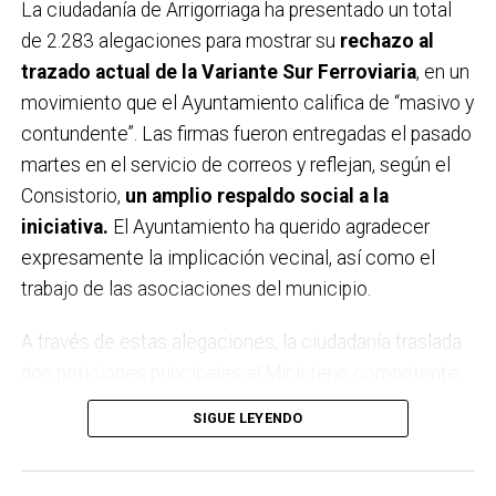
La ciudadanía de
Arrigorriaga
ha presentado un total
de 2.283 alegaciones para mostrar su
rechazo al
trazado actual de la Variante Sur Ferroviaria
, en un
movimiento que el Ayuntamiento califica de “masivo y
contundente”. Las firmas fueron entregadas el pasado
martes en el servicio de correos y reflejan, según el
Consistorio,
un amplio respaldo social a la
iniciativa.
El Ayuntamiento ha querido agradecer
expresamente la implicación vecinal, así como el
trabajo de las asociaciones del municipio.
A través de estas alegaciones, la ciudadanía traslada
dos peticiones principales al Ministerio competente:
por un lado,
que no se apruebe definitivamente el
SIGUE LEYENDO
estudio informativo
ni se licite el proyecto en su
forma actual; y por otro, que se impulse
un nuevo