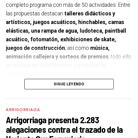
completo programa con más de 50 actividades. Entre
las propuestas destacan
talleres didácticos y
artísticos, juegos acuáticos, hinchables, camas
elásticas, una rampa de agua, ludoteca, paintball
acuático, fotomatón, exhibiciones de skate,
juegos de construcción
, así como
música,
animación callejera y sorteos de premios
, todo ello
en la plaza del Ayuntamiento y el parque de
Lehendakari Agirre.
SIGUE LEYENDO
El programa se desarrollará
entre las 10:30 y las
19:00 horas
con la colaboración del Ayuntamiento de
Arrigorriaga. Además de las actividades de ocio, la
ARRIGORRIAGA
jornada incluirá
visitas guiadas a la Estación de
Arrigorriaga presenta 2.283
Tratamiento de Agua Potable (ETAP)
, una de las
alegaciones contra el trazado de la
infraestructuras clave gestionadas por el Consorcio,