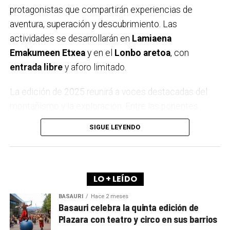
protagonistas que compartirán experiencias de
aventura, superación y descubrimiento. Las
actividades se desarrollarán en
Lamiaena
Emakumeen Etxea
y en el
Lonbo aretoa
, con
entrada libre
y aforo limitado.
La edición de 2025 reunirá a voces destacadas del
montañismo y la exploración. Entre las ponentes
estarán
Igone Mariezkurrena
, el trío
Elkarregaz
—
SIGUE LEYENDO
formado por
Elixabete, Johanna y Bego
— y la
reconocida alpinista
Pipi Cardell
. Además, el
himalayista
Alex Txikon
volverá a cerrar el ciclo,
como ya es tradición en Arrigorriaga.
LO + LEÍDO
BASAURI
Hace 2 meses
A lo largo de los últimos años, la Semana de la
Basauri celebra la quinta edición de
Montaña se ha convertido en una cita imprescindible
Plazara con teatro y circo en sus barrios