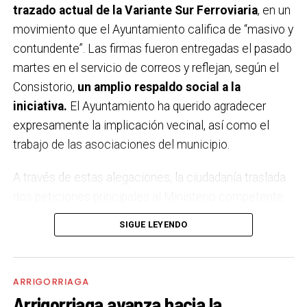
trazado actual de la Variante Sur Ferroviaria
, en un
movimiento que el Ayuntamiento califica de “masivo y
contundente”. Las firmas fueron entregadas el pasado
martes en el servicio de correos y reflejan, según el
Consistorio,
un amplio respaldo social a la
iniciativa.
El Ayuntamiento ha querido agradecer
expresamente la implicación vecinal, así como el
trabajo de las asociaciones del municipio.
A través de estas alegaciones, la ciudadanía traslada
dos peticiones principales al Ministerio competente:
por un lado,
que no se apruebe definitivamente el
SIGUE LEYENDO
estudio informativo
ni se licite el proyecto en su
forma actual; y por otro, que se impulse
un nuevo
estudio de alternativas con participación
ARRIGORRIAGA
ciudadana
o, en su defecto, se emita una declaración
Arrigorriaga avanza hacia la