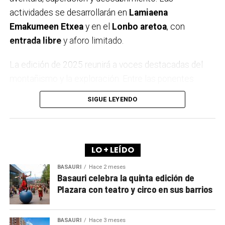
actividades se desarrollarán en
Lamiaena
Emakumeen Etxea
y en el
Lonbo aretoa
, con
entrada libre
y aforo limitado.
La edición de 2025 reunirá a voces destacadas del
montañismo y la exploración. Entre las ponentes
estarán
Igone Mariezkurrena
, el trío
Elkarregaz
—
SIGUE LEYENDO
formado por
Elixabete, Johanna y Bego
— y la
reconocida alpinista
Pipi Cardell
. Además, el
himalayista
Alex Txikon
volverá a cerrar el ciclo,
como ya es tradición en Arrigorriaga.
LO + LEÍDO
BASAURI
Hace 2 meses
A lo largo de los últimos años, la Semana de la
Basauri celebra la quinta edición de
Montaña se ha convertido en una cita imprescindible
Plazara con teatro y circo en sus barrios
para los aficionados locales y de toda la comarca.
Más allá de las charlas y proyecciones, el evento
BASAURI
Hace 3 meses