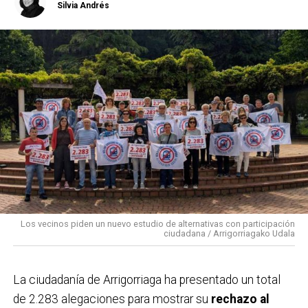
Silvia Andrés
El objetivo principal de esta iniciativa es
concienciar
sobre el uso responsable del agua
, un recurso
esencial para la sostenibilidad y el equilibrio de los
ecosistemas acuáticos, fomentando hábitos de
consumo más responsables, especialmente entre los
más jóvenes. La organización recomienda el uso del
transporte público, especialmente Bizkaibus y Renfe
Cercanías, ya que la fiesta se desarrollará en el centro
urbano del municipio.
Los vecinos piden un nuevo estudio de alternativas con participación
ciudadana / Arrigorriagako Udala
La ciudadanía de
Arrigorriaga
ha presentado un total
de 2.283 alegaciones para mostrar su
rechazo al