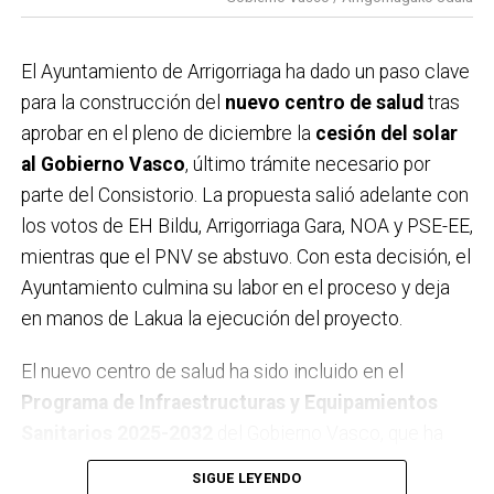
difusión de la campaña. Este respaldo se suma a la
multitudinaria manifestación celebrada el pasado
domingo,
que ya evidenció el rechazo de buena parte
El Ayuntamiento de Arrigorriaga ha dado un paso clave
de la localidad al proyecto ferroviario en su
para la construcción del
nuevo centro de salud
tras
configuración actual. Con estas acciones, el
aprobar en el pleno de diciembre la
cesión del solar
Ayuntamiento considera que la postura ciudadana
al Gobierno Vasco
, último trámite necesario por
queda claramente reforzada.
parte del Consistorio. La propuesta salió adelante con
los votos de EH Bildu, Arrigorriaga Gara, NOA y PSE-EE,
mientras que el PNV se abstuvo. Con esta decisión, el
Ayuntamiento culmina su labor en el proceso y deja
en manos de Lakua la ejecución del proyecto.
El nuevo centro de salud ha sido incluido en el
Programa de Infraestructuras y Equipamientos
Sanitarios 2025-2032
del Gobierno Vasco, que ha
reservado una
partida en los presupuestos de 2026
SIGUE LEYENDO