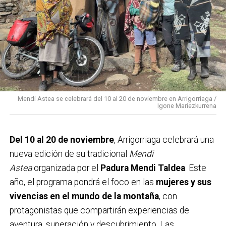
2019. En el ámbito económico, se destinan
40.500
euros
a ayudas para formación e inserción laboral, y
se mantiene la campaña de
arrigobonos
para
reforzar el comercio local. Además, las cuentas
recogen partidas para
Medio Ambiente, Euskera,
Cultura y Deporte
, con el propósito de fomentar el
bienestar social y el desarrollo integral del municipio
Mendi Astea se celebrará del 10 al 20 de noviembre en Arrigorriaga /
Igone Mariezkurrena
durante el próximo año.
Del 10 al 20 de noviembre
, Arrigorriaga celebrará una
nueva edición de su tradicional
Mendi
Astea
organizada por el
Padura Mendi Taldea
. Este
año, el programa pondrá el foco en las
mujeres y sus
vivencias en el mundo de la montaña
, con
protagonistas que compartirán experiencias de
aventura, superación y descubrimiento. Las