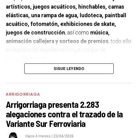
artísticos, juegos acuáticos, hinchables, camas
elásticas, una rampa de agua, ludoteca, paintball
acuático, fotomatón, exhibiciones de skate,
juegos de construcción
, así como
música,
animación callejera y sorteos de premios
, todo ello
en la plaza del Ayuntamiento y el parque de
Lehendakari Agirre.
SIGUE LEYENDO
El programa se desarrollará
entre las 10:30 y las
19:00 horas
con la colaboración del Ayuntamiento de
Arrigorriaga. Además de las actividades de ocio, la
ARRIGORRIAGA
jornada incluirá
visitas guiadas a la Estación de
Arrigorriaga presenta 2.283
Tratamiento de Agua Potable (ETAP)
, una de las
alegaciones contra el trazado de la
infraestructuras clave gestionadas por el Consorcio,
Variante Sur Ferroviaria
donde los asistentes podrán conocer su
funcionamiento.
Hace 4 meses
|
23/04/2026