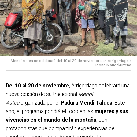
2019. En el ámbito económico, se destinan
40.500
euros
a ayudas para formación e inserción laboral, y
se mantiene la campaña de
arrigobonos
para
reforzar el comercio local. Además, las cuentas
recogen partidas para
Medio Ambiente, Euskera,
Cultura y Deporte
, con el propósito de fomentar el
bienestar social y el desarrollo integral del municipio
Mendi Astea se celebrará del 10 al 20 de noviembre en Arrigorriaga /
Igone Mariezkurrena
durante el próximo año.
Del 10 al 20 de noviembre
, Arrigorriaga celebrará una
nueva edición de su tradicional
Mendi
Astea
organizada por el
Padura Mendi Taldea
. Este
año, el programa pondrá el foco en las
mujeres y sus
vivencias en el mundo de la montaña
, con
protagonistas que compartirán experiencias de
aventura, superación y descubrimiento. Las