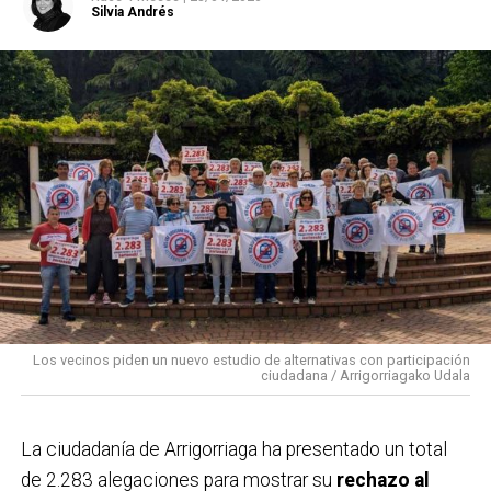
Silvia Andrés
El objetivo principal de esta iniciativa es
concienciar
sobre el uso responsable del agua
, un recurso
esencial para la sostenibilidad y el equilibrio de los
ecosistemas acuáticos, fomentando hábitos de
consumo más responsables, especialmente entre los
más jóvenes. La organización recomienda el uso del
transporte público, especialmente Bizkaibus y Renfe
Cercanías, ya que la fiesta se desarrollará en el centro
urbano del municipio.
Los vecinos piden un nuevo estudio de alternativas con participación
ciudadana / Arrigorriagako Udala
La ciudadanía de
Arrigorriaga
ha presentado un total
de 2.283 alegaciones para mostrar su
rechazo al