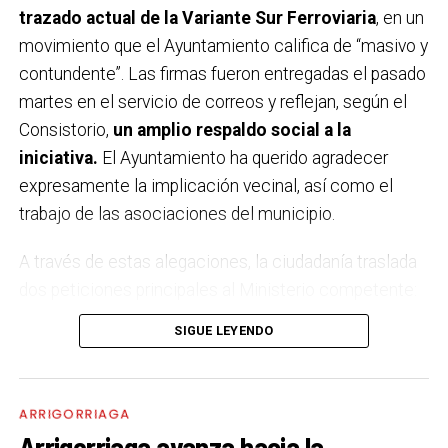
trazado actual de la Variante Sur Ferroviaria
, en un
movimiento que el Ayuntamiento califica de “masivo y
contundente”. Las firmas fueron entregadas el pasado
martes en el servicio de correos y reflejan, según el
Consistorio,
un amplio respaldo social a la
iniciativa.
El Ayuntamiento ha querido agradecer
expresamente la implicación vecinal, así como el
trabajo de las asociaciones del municipio.
A través de estas alegaciones, la ciudadanía traslada
dos peticiones principales al Ministerio competente:
por un lado,
que no se apruebe definitivamente el
SIGUE LEYENDO
estudio informativo
ni se licite el proyecto en su
forma actual; y por otro, que se impulse
un nuevo
estudio de alternativas con participación
ARRIGORRIAGA
ciudadana
o, en su defecto, se emita una declaración
Arrigorriaga avanza hacia la