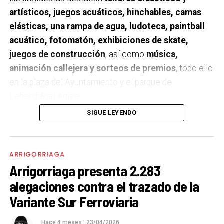
artísticos, juegos acuáticos, hinchables, camas
elásticas, una rampa de agua, ludoteca, paintball
acuático, fotomatón, exhibiciones de skate,
juegos de construcción
, así como
música,
animación callejera y sorteos de premios
, todo ello
en la plaza del Ayuntamiento y el parque de
Lehendakari Agirre.
SIGUE LEYENDO
El programa se desarrollará
entre las 10:30 y las
19:00 horas
con la colaboración del Ayuntamiento de
Arrigorriaga. Además de las actividades de ocio, la
ARRIGORRIAGA
jornada incluirá
visitas guiadas a la Estación de
Arrigorriaga presenta 2.283
Tratamiento de Agua Potable (ETAP)
, una de las
alegaciones contra el trazado de la
infraestructuras clave gestionadas por el Consorcio,
Variante Sur Ferroviaria
donde los asistentes podrán conocer su
funcionamiento.
Hace 4 meses
|
23/04/2026