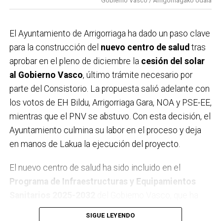
Gobierno Vasco / Arrigorriagako Udala
difusión de la campaña. Este respaldo se suma a la
multitudinaria manifestación celebrada el pasado
domingo,
que ya evidenció el rechazo de buena parte
El Ayuntamiento de Arrigorriaga ha dado un paso clave
de la localidad al proyecto ferroviario en su
para la construcción del
nuevo centro de salud
tras
configuración actual. Con estas acciones, el
aprobar en el pleno de diciembre la
cesión del solar
Ayuntamiento considera que la postura ciudadana
al Gobierno Vasco
, último trámite necesario por
queda claramente reforzada.
parte del Consistorio. La propuesta salió adelante con
los votos de EH Bildu, Arrigorriaga Gara, NOA y PSE-EE,
mientras que el PNV se abstuvo. Con esta decisión, el
Ayuntamiento culmina su labor en el proceso y deja
en manos de Lakua la ejecución del proyecto.
El nuevo centro de salud ha sido incluido en el
Programa de Infraestructuras y Equipamientos
Sanitarios 2025-2032
del Gobierno Vasco, que ha
reservado una
partida en los presupuestos de 2026
SIGUE LEYENDO