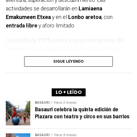
actividades se desarrollarán en
Lamiaena
Emakumeen Etxea
y en el
Lonbo aretoa
, con
entrada libre
y aforo limitado.
La edición de 2025 reunirá a voces destacadas del
montañismo y la exploración. Entre las ponentes
estarán
Igone Mariezkurrena
, el trío
Elkarregaz
—
SIGUE LEYENDO
formado por
Elixabete, Johanna y Bego
— y la
reconocida alpinista
Pipi Cardell
. Además, el
himalayista
Alex Txikon
volverá a cerrar el ciclo,
como ya es tradición en Arrigorriaga.
LO + LEÍDO
BASAURI
Hace 2 meses
A lo largo de los últimos años, la Semana de la
Basauri celebra la quinta edición de
Montaña se ha convertido en una cita imprescindible
Plazara con teatro y circo en sus barrios
para los aficionados locales y de toda la comarca.
Más allá de las charlas y proyecciones, el evento
BASAURI
Hace 3 meses