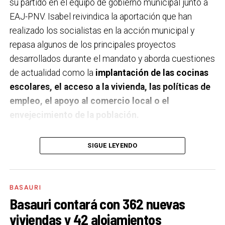
su partido en el equipo de gobierno municipal junto a
EAJ-PNV. Isabel reivindica la aportación que han
realizado los socialistas en la acción municipal y
repasa algunos de los principales proyectos
desarrollados durante el mandato y aborda cuestiones
de actualidad como la
implantación de las cocinas
escolares, el acceso a la vivienda, las políticas de
empleo, el apoyo al comercio local o el
envejecimiento de la población.
A un año de acabar la legislatura, ¿qué balance
SIGUE LEYENDO
haces de la gestión del PSE en tus áreas dentro
del equipo de gobierno y qué proyectos
destacarías como más importantes?
Creo que es
BASAURI
importante remarcar que la presencia del PSE-EE en
Basauri contará con 362 nuevas
los gobiernos sirve para transformar y mejorar la vida
viviendas y 42 alojamientos
de las personas y, por eso, tan importante como la