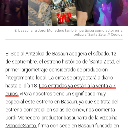
bajo una temperatura de 44ºC, equipados con todos
los Equipos de Protección Individual (EPIS) y con las
En Basauri ya venimos trabajando en esa dirección
pulseras de aviso de temperatura pitando al unísono,
con programas de envejecimiento activo, actividades
una acción que los sindicatos tachan de negligente y
en los centros de personas mayores e iniciativas para
El basauriarra Jordi Monedero también participa como actor en la
contraria al propio plan de emergencias de la
película 'Santa Zeta' // Cedida
combatir la brecha digital. Además, este año se ha
compañía.
inaugurado un
nuevo centro de encuentro en Soloarte
y
, a principios del año que viene, se comenzarán a
El Social Antzokia de Basauri acogerá el sábado, 12
Sin soluciones reales
prestar los servicios de atención diurna y viviendas
de septiembre, el estreno histórico de ‘Santa Zeta’, el
Ante la falta de soluciones en las reuniones del
comunitarias.
primer largometraje considerado de producción
comité, los representantes de los trabajadores
íntegramente local. La cinta se proyectará a diario
En las últimas semanas la actualidad municipal ha
advirtieron a la dirección con elevar los hechos a la
hasta el día 18.
Las entradas ya están a la venta a 7
estado marcada por las investigaciones sobre
Inspección de Trabajo. Aunque inicialmente
euros.
«Para nosotros tiene un significado muy
presuntas irregularidades urbanísticas
. ¿Cómo
percibieron un amago de cambio de actitud, la parte
especial este estreno en Basauri, ya que se trata del
está afrontando el equipo de gobierno esta
social lamenta que las medidas adoptadas ante las
estreno comercial en salas de cine», nos comenta
situación y qué mensaje trasladarías a la
nuevas alertas meteorológicas han sido meramente
Jordi Monedero, productor basauriarra de la vizcaína
ciudadanía?
Los hechos denunciados son graves y
«testimoniales, esporádicas y centradas en
ManodeSanto
, firma con sede en Basauri fundada en