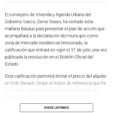
el Plan de Acción contra el Ruido y la instalación de
placas fotovoltaicas en edificios municipales en
El consejero de Vivienda y Agenda Urbana del
régimen de autoconsumo, que hacen de Basauri un
Gobierno Vasco, Denis Itxaso, ha visitado esta
municipio más sostenible y preparado para el futuro.
mañana Basauri para presentar el plan de acción que
En ese sentido, estamos trabajando en acciones de
acompañará a la declaración del municipio como
clima y energía, entre las que destacan el diseño de
zona de mercado residencial tensionado, la
una red de refugios climáticos, junto con un Plan de
calificación que entrará en vigor el 31 de julio, una vez
Actuación ante Episodios de Altas Temperaturas,
publicada la resolución en el Boletín Oficial del
como las que recientemente hemos sufrido.
Estado.
Respecto a Educación tenemos en marcha el
Esta calificación permitirá limitar el precio del alquiler
proyecto de la
nueva haurreskola
que se construirá en
en todo Basauri. Según el índice de referencia que ha
Sarratu, junto a Arizko Ikastola, y que es una apuesta
puesto en marcha el Gobierno Vasco, el límite de
por la educación pública y un elemento más de apoyo
alquiler en Basauri será entre 500 y 800 euros,
a la conciliación de las familias. También destacaría
dependiendo de la zona y de las características de la
el trabajo que desarrollamos en igualdad, con una
SIGUE LEYENDO
vivienda. Los interesados pueden consultar el límite