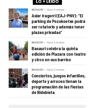
LO + LEÍDO
BASAURI
Hace 3 meses
Asier Iragorri (EAJ-PNV): “El
parking de Pozokoetxe podrá
ser rotatorio y además tener
plazas privadas”
BASAURI
Hace 2 meses
Basauri celebra la quinta
edición de Plazara con teatro
y circo en sus barrios
BASAURI
Hace 2 meses
Conciertos, juegos infantiles,
deporte y arroces llenan la
programación de las fiestas
de Bidebieta