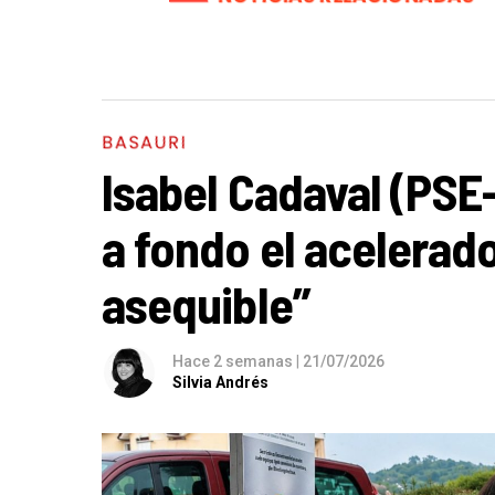
BASAURI
Isabel Cadaval (PSE
a fondo el acelerado
asequible”
Hace 2 semanas
|
21/07/2026
Silvia Andrés