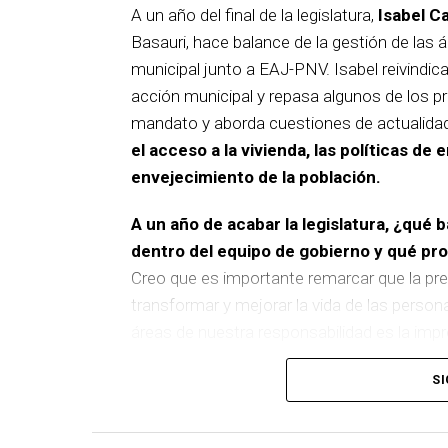
A un año del final de la legislatura,
Isabel C
Basauri, hace balance de la gestión de las á
municipal junto a EAJ-PNV. Isabel reivindica
acción municipal y repasa algunos de los pr
mandato y aborda cuestiones de actualida
el acceso a la vivienda, las políticas de 
envejecimiento de la población.
A un año de acabar la legislatura, ¿qué 
dentro del equipo de gobierno y qué p
Creo que es importante remarcar que la pre
transformar y mejorar la vida de las person
áreas de nuestra responsabilidad es la im
del equipo de gobierno.
SI
En ese sentido, destacaría la construcción
entre El Kalero y Basozelai
. Es una actuació