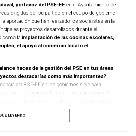
adaval, portavoz del PSE-EE
en el Ayuntamiento de
reas dirigidas por su partido en el equipo de gobierno
 la aportación que han realizado los socialistas en la
incipales proyectos desarrollados durante el
d como la
implantación de las cocinas escolares,
empleo, el apoyo al comercio local o el
balance haces de la gestión del PSE en tus áreas
royectos destacarías como más importantes?
sencia del PSE-EE en los gobiernos sirve para
as y, por eso, tan importante como la gestión en las
pronta que marcamos en cuáles son las prioridades
GUE LEYENDO
 de
cinco ascensores para garantizar la accesibilidad
n que transformará la movilidad y la accesibilidad de