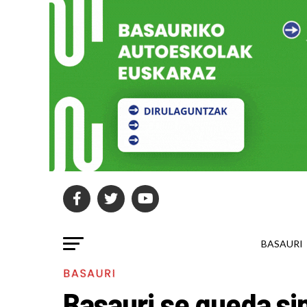
BASAURI
BASAURI
Basauri se queda si