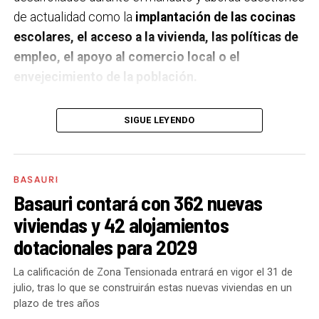
de actualidad como la
implantación de las cocinas
escolares, el acceso a la vivienda, las políticas de
empleo, el apoyo al comercio local o el
envejecimiento de la población.
A un año de acabar la legislatura, ¿qué balance
SIGUE LEYENDO
haces de la gestión del PSE en tus áreas dentro
del equipo de gobierno y qué proyectos
destacarías como más importantes?
Creo que es
BASAURI
importante remarcar que la presencia del PSE-EE en
Basauri contará con 362 nuevas
los gobiernos sirve para transformar y mejorar la vida
viviendas y 42 alojamientos
de las personas y, por eso, tan importante como la
dotacionales para 2029
gestión en las áreas de nuestra responsabilidad es la
impronta que marcamos en cuáles son las prioridades
La calificación de Zona Tensionada entrará en vigor el 31 de
julio, tras lo que se construirán estas nuevas viviendas en un
del equipo de gobierno.
plazo de tres años