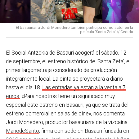
los Equipos de Protección Individual (EPIS) y con las
En Basauri ya venimos trabajando en esa dirección
pulseras de aviso de temperatura pitando al unísono,
con programas de envejecimiento activo, actividades
una acción que los sindicatos tachan de negligente y
en los centros de personas mayores e iniciativas para
El basauriarra Jordi Monedero también participa como actor en la
contraria al propio plan de emergencias de la
película 'Santa Zeta' // Cedida
combatir la brecha digital. Además, este año se ha
compañía.
inaugurado un
nuevo centro de encuentro en Soloarte
y
, a principios del año que viene, se comenzarán a
El Social Antzokia de Basauri acogerá el sábado, 12
Sin soluciones reales
prestar los servicios de atención diurna y viviendas
de septiembre, el estreno histórico de ‘Santa Zeta’, el
Ante la falta de soluciones en las reuniones del
comunitarias.
primer largometraje considerado de producción
comité, los representantes de los trabajadores
íntegramente local. La cinta se proyectará a diario
En las últimas semanas la actualidad municipal ha
advirtieron a la dirección con elevar los hechos a la
hasta el día 18.
Las entradas ya están a la venta a 7
estado marcada por las investigaciones sobre
Inspección de Trabajo. Aunque inicialmente
euros.
«Para nosotros tiene un significado muy
presuntas irregularidades urbanísticas
. ¿Cómo
percibieron un amago de cambio de actitud, la parte
especial este estreno en Basauri, ya que se trata del
está afrontando el equipo de gobierno esta
social lamenta que las medidas adoptadas ante las
estreno comercial en salas de cine», nos comenta
situación y qué mensaje trasladarías a la
nuevas alertas meteorológicas han sido meramente
Jordi Monedero, productor basauriarra de la vizcaína
ciudadanía?
Los hechos denunciados son graves y
«testimoniales, esporádicas y centradas en
ManodeSanto
, firma con sede en Basauri fundada en
nos corresponde aclarar si han existido irregularidades
aparentar», sin llegar a aplicar soluciones reales ni