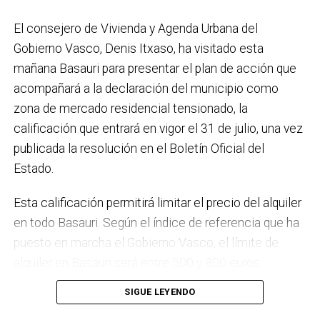
placas fotovoltaicas en edificios municipales en
El consejero de Vivienda y Agenda Urbana del
régimen de autoconsumo, que hacen de Basauri un
Gobierno Vasco, Denis Itxaso, ha visitado esta
municipio más sostenible y preparado para el futuro.
mañana Basauri para presentar el plan de acción que
En ese sentido, estamos trabajando en acciones de
acompañará a la declaración del municipio como
clima y energía, entre las que destacan el diseño de
zona de mercado residencial tensionado, la
una red de refugios climáticos, junto con un Plan de
calificación que entrará en vigor el 31 de julio, una vez
Actuación ante Episodios de Altas Temperaturas,
publicada la resolución en el Boletín Oficial del
como las que recientemente hemos sufrido.
Estado.
Respecto a Educación tenemos en marcha el
Esta calificación permitirá limitar el precio del alquiler
proyecto de la
nueva haurreskola
que se construirá en
en todo Basauri. Según el índice de referencia que ha
Sarratu, junto a Arizko Ikastola, y que es una apuesta
puesto en marcha el Gobierno Vasco, el límite de
por la educación pública y un elemento más de apoyo
alquiler en Basauri será entre 500 y 800 euros,
a la conciliación de las familias. También destacaría
dependiendo de la zona y de las características de la
el trabajo que desarrollamos en igualdad, con una
SIGUE LEYENDO
vivienda. Los interesados pueden consultar el límite
intensificación en la sensibilización respecto a la