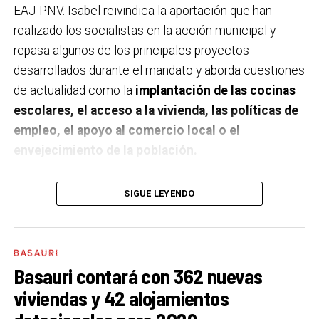
EAJ-PNV. Isabel reivindica la aportación que han
realizado los socialistas en la acción municipal y
repasa algunos de los principales proyectos
desarrollados durante el mandato y aborda cuestiones
de actualidad como la
implantación de las cocinas
escolares, el acceso a la vivienda, las políticas de
empleo, el apoyo al comercio local o el
envejecimiento de la población.
A un año de acabar la legislatura, ¿qué balance
SIGUE LEYENDO
haces de la gestión del PSE en tus áreas dentro
del equipo de gobierno y qué proyectos
destacarías como más importantes?
Creo que es
BASAURI
importante remarcar que la presencia del PSE-EE en
Basauri contará con 362 nuevas
los gobiernos sirve para transformar y mejorar la vida
viviendas y 42 alojamientos
de las personas y, por eso, tan importante como la