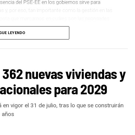
sencia del PSE-EE en los gobiernos sirve para
as y, por eso, tan importante como la gestión en las
pronta que marcamos en cuáles son las prioridades
GUE LEYENDO
 de
cinco ascensores para garantizar la accesibilidad
n que transformará la movilidad y la accesibilidad de
boliza muy bien el Basauri por el que trabajamos:
ara todas las personas.
 362 nuevas viviendas y
ños han dado para mucho. En Medio Ambiente
acionales para 2029
uertos urbanos,
la elaboración del Plan General de
ra el Ruido y la instalación de placas fotovoltaicas
toconsumo, que hacen de Basauri un municipio más
en vigor el 31 de julio, tras lo que se construirán
ese sentido, estamos trabajando en acciones de clima
s años
de una red de refugios climáticos, junto con un Plan
peraturas, como las que recientemente hemos