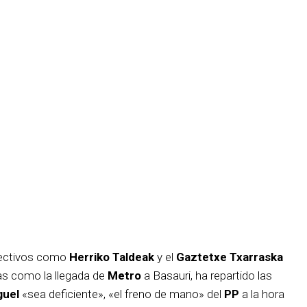
olectivos como
Herriko Taldeak
y el
Gaztetxe Txarraska
s como la llegada de
Metro
a Basauri, ha repartido las
guel
«sea deficiente», «el freno de mano» del
PP
a la hora