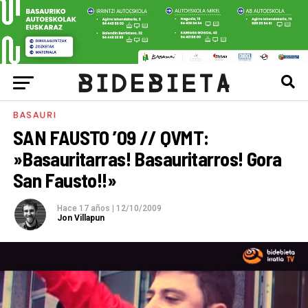
BASAURI
SAN FAUSTO ’09 // QVMT:
»Basauritarras! Basauritarros! Gora
San Fausto!!»
Hace 17 años
|
12/10/2009
Jon Villapun