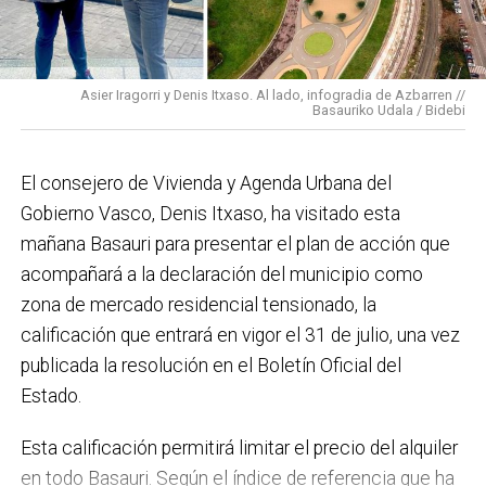
En cuanto a nuestras áreas, estos tres años han dado
para mucho. En Medio Ambiente destacaría el
impulso para la creación de huertos urbanos,
la
Asier Iragorri y Denis Itxaso. Al lado, infogradia de Azbarren //
elaboración del Plan General de Actuación Energética,
Basauriko Udala / Bidebi
el Plan de Acción contra el Ruido y la instalación de
placas fotovoltaicas en edificios municipales en
El consejero de Vivienda y Agenda Urbana del
régimen de autoconsumo, que hacen de Basauri un
Gobierno Vasco, Denis Itxaso, ha visitado esta
municipio más sostenible y preparado para el futuro.
mañana Basauri para presentar el plan de acción que
En ese sentido, estamos trabajando en acciones de
acompañará a la declaración del municipio como
clima y energía, entre las que destacan el diseño de
zona de mercado residencial tensionado, la
una red de refugios climáticos, junto con un Plan de
calificación que entrará en vigor el 31 de julio, una vez
Actuación ante Episodios de Altas Temperaturas,
publicada la resolución en el Boletín Oficial del
como las que recientemente hemos sufrido.
Estado.
Respecto a Educación tenemos en marcha el
Esta calificación permitirá limitar el precio del alquiler
proyecto de la
nueva haurreskola
que se construirá en
en todo Basauri. Según el índice de referencia que ha
Sarratu, junto a Arizko Ikastola, y que es una apuesta