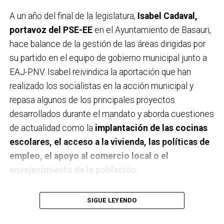
A un año del final de la legislatura,
Isabel Cadaval,
portavoz del PSE-EE
en el Ayuntamiento de Basauri,
hace balance de la gestión de las áreas dirigidas por
su partido en el equipo de gobierno municipal junto a
EAJ-PNV. Isabel reivindica la aportación que han
realizado los socialistas en la acción municipal y
repasa algunos de los principales proyectos
desarrollados durante el mandato y aborda cuestiones
de actualidad como la
implantación de las cocinas
escolares, el acceso a la vivienda, las políticas de
empleo, el apoyo al comercio local o el
envejecimiento de la población.
A un año de acabar la legislatura, ¿qué balance
SIGUE LEYENDO
haces de la gestión del PSE en tus áreas dentro
del equipo de gobierno y qué proyectos