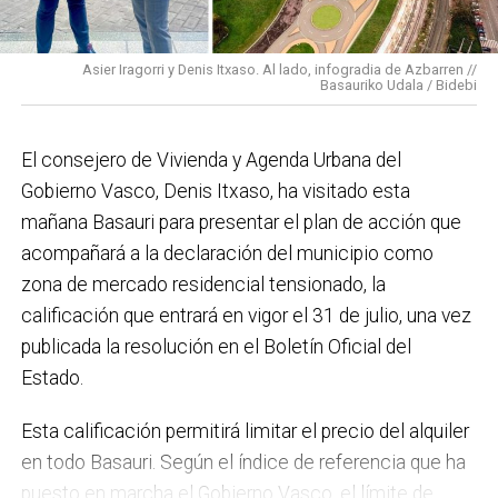
para mucho. En Medio Ambiente destacaría el
impulso para la creación de huertos urbanos,
la
Asier Iragorri y Denis Itxaso. Al lado, infogradia de Azbarren //
elaboración del Plan General de Actuación Energética,
Basauriko Udala / Bidebi
el Plan de Acción contra el Ruido y la instalación de
placas fotovoltaicas en edificios municipales en
El consejero de Vivienda y Agenda Urbana del
régimen de autoconsumo, que hacen de Basauri un
Gobierno Vasco, Denis Itxaso, ha visitado esta
municipio más sostenible y preparado para el futuro.
mañana Basauri para presentar el plan de acción que
En ese sentido, estamos trabajando en acciones de
acompañará a la declaración del municipio como
clima y energía, entre las que destacan el diseño de
zona de mercado residencial tensionado, la
una red de refugios climáticos, junto con un Plan de
calificación que entrará en vigor el 31 de julio, una vez
Actuación ante Episodios de Altas Temperaturas,
publicada la resolución en el Boletín Oficial del
como las que recientemente hemos sufrido.
Estado.
Respecto a Educación tenemos en marcha el
Esta calificación permitirá limitar el precio del alquiler
proyecto de la
nueva haurreskola
que se construirá en
en todo Basauri. Según el índice de referencia que ha
Sarratu, junto a Arizko Ikastola, y que es una apuesta
puesto en marcha el Gobierno Vasco, el límite de