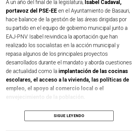
A un año del final de la legislatura,
Isabel Cadaval,
portavoz del PSE-EE
en el Ayuntamiento de Basauri,
hace balance de la gestión de las áreas dirigidas por
su partido en el equipo de gobierno municipal junto a
EAJ-PNV. Isabel reivindica la aportación que han
realizado los socialistas en la acción municipal y
repasa algunos de los principales proyectos
desarrollados durante el mandato y aborda cuestiones
de actualidad como la
implantación de las cocinas
escolares, el acceso a la vivienda, las políticas de
empleo, el apoyo al comercio local o el
envejecimiento de la población.
A un año de acabar la legislatura, ¿qué balance
SIGUE LEYENDO
haces de la gestión del PSE en tus áreas dentro
del equipo de gobierno y qué proyectos
destacarías como más importantes?
Creo que es