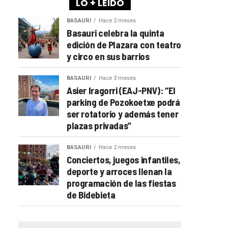
LO + LEÍDO
BASAURI
Hace 2 meses
Basauri celebra la quinta
edición de Plazara con teatro
y circo en sus barrios
BASAURI
Hace 3 meses
Asier Iragorri (EAJ-PNV): “El
parking de Pozokoetxe podrá
ser rotatorio y además tener
plazas privadas”
BASAURI
Hace 2 meses
Conciertos, juegos infantiles,
deporte y arroces llenan la
programación de las fiestas
de Bidebieta