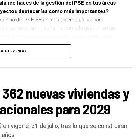
balance haces de la gestión del PSE en tus áreas
royectos destacarías como más importantes?
sencia del PSE-EE en los gobiernos sirve para
as y, por eso, tan importante como la gestión en las
pronta que marcamos en cuáles son las prioridades
GUE LEYENDO
 de
cinco ascensores para garantizar la accesibilidad
n que transformará la movilidad y la accesibilidad de
boliza muy bien el Basauri por el que trabajamos:
ara todas las personas.
 362 nuevas viviendas y
ños han dado para mucho. En Medio Ambiente
acionales para 2029
uertos urbanos,
la elaboración del Plan General de
ra el Ruido y la instalación de placas fotovoltaicas
toconsumo, que hacen de Basauri un municipio más
en vigor el 31 de julio, tras lo que se construirán
ese sentido, estamos trabajando en acciones de clima
s años