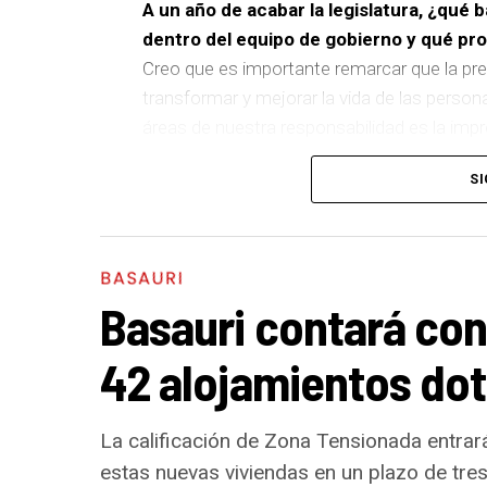
A un año de acabar la legislatura, ¿qué 
dentro del equipo de gobierno y qué p
Creo que es importante remarcar que la pre
transformar y mejorar la vida de las person
áreas de nuestra responsabilidad es la im
del equipo de gobierno.
SI
En ese sentido, destacaría la construcción
entre El Kalero y Basozelai
. Es una actuació
los vecinos y vecinas de esa zona y que sim
BASAURI
más accesible, más conectado y pensado p
Basauri contará con
En cuanto a nuestras áreas, estos tres a
42 alojamientos dot
destacaría el
impulso para la creación de h
Actuación Energética, el Plan de Acción cont
en edificios municipales en régimen de au
La calificación de Zona Tensionada entrará 
sostenible y preparado para el futuro. En 
estas nuevas viviendas en un plazo de tre