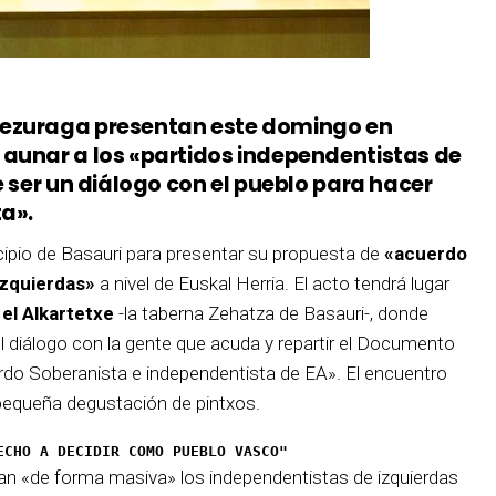
Gezuraga presentan este domingo en
aunar a los «partidos independentistas de
e ser un diálogo con el pueblo para hacer
ta».
cipio de Basauri para presentar su propuesta de
«acuerdo
izquierdas»
a nivel de Euskal Herria. El acto tendrá lugar
 el Alkartetxe
-la taberna Zehatza de Basauri-, donde
l diálogo con la gente que acuda y repartir el Documento
do Soberanista e independentista de EA». El encuentro
equeña degustación de pintxos.
ECHO A DECIDIR COMO PUEBLO VASCO"
an «de forma masiva» los independentistas de izquierdas