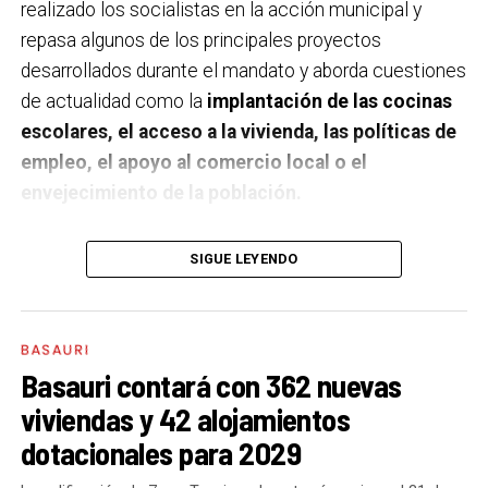
realizado los socialistas en la acción municipal y
repasa algunos de los principales proyectos
desarrollados durante el mandato y aborda cuestiones
de actualidad como la
implantación de las cocinas
escolares, el acceso a la vivienda, las políticas de
empleo, el apoyo al comercio local o el
envejecimiento de la población.
A un año de acabar la legislatura, ¿qué balance
SIGUE LEYENDO
haces de la gestión del PSE en tus áreas dentro
del equipo de gobierno y qué proyectos
destacarías como más importantes?
Creo que es
BASAURI
importante remarcar que la presencia del PSE-EE en
Basauri contará con 362 nuevas
los gobiernos sirve para transformar y mejorar la vida
viviendas y 42 alojamientos
de las personas y, por eso, tan importante como la
dotacionales para 2029
gestión en las áreas de nuestra responsabilidad es la