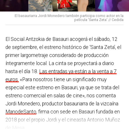
pulseras de aviso de temperatura pitando al unísono,
con programas de envejecimiento activo, actividades
una acción que los sindicatos tachan de negligente y
en los centros de personas mayores e iniciativas para
El basauriarra Jordi Monedero también participa como actor en la
contraria al propio plan de emergencias de la
película 'Santa Zeta' // Cedida
combatir la brecha digital. Además, este año se ha
compañía.
inaugurado un
nuevo centro de encuentro en Soloarte
y
, a principios del año que viene, se comenzarán a
El Social Antzokia de Basauri acogerá el sábado, 12
Sin soluciones reales
prestar los servicios de atención diurna y viviendas
de septiembre, el estreno histórico de ‘Santa Zeta’, el
Ante la falta de soluciones en las reuniones del
comunitarias.
primer largometraje considerado de producción
comité, los representantes de los trabajadores
íntegramente local. La cinta se proyectará a diario
En las últimas semanas la actualidad municipal ha
advirtieron a la dirección con elevar los hechos a la
hasta el día 18.
Las entradas ya están a la venta a 7
estado marcada por las investigaciones sobre
Inspección de Trabajo. Aunque inicialmente
euros.
«Para nosotros tiene un significado muy
presuntas irregularidades urbanísticas
. ¿Cómo
percibieron un amago de cambio de actitud, la parte
especial este estreno en Basauri, ya que se trata del
está afrontando el equipo de gobierno esta
social lamenta que las medidas adoptadas ante las
estreno comercial en salas de cine», nos comenta
situación y qué mensaje trasladarías a la
nuevas alertas meteorológicas han sido meramente
Jordi Monedero, productor basauriarra de la vizcaína
ciudadanía?
Los hechos denunciados son graves y
«testimoniales, esporádicas y centradas en
ManodeSanto
, firma con sede en Basauri fundada en
nos corresponde aclarar si han existido irregularidades
aparentar», sin llegar a aplicar soluciones reales ni
2018 por el propio Jordi y el cineasta Antonio Muñoz
con el mayor rigor y transparencia, así como
efectivas en los puestos de mayor exposición.
de Mesa.