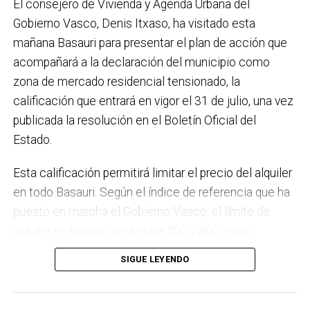
El consejero de Vivienda y Agenda Urbana del
régimen de autoconsumo, que hacen de Basauri un
Gobierno Vasco, Denis Itxaso, ha visitado esta
municipio más sostenible y preparado para el futuro.
mañana Basauri para presentar el plan de acción que
En ese sentido, estamos trabajando en acciones de
acompañará a la declaración del municipio como
clima y energía, entre las que destacan el diseño de
zona de mercado residencial tensionado, la
una red de refugios climáticos, junto con un Plan de
calificación que entrará en vigor el 31 de julio, una vez
Actuación ante Episodios de Altas Temperaturas,
publicada la resolución en el Boletín Oficial del
como las que recientemente hemos sufrido.
Estado.
Respecto a Educación tenemos en marcha el
Esta calificación permitirá limitar el precio del alquiler
proyecto de la
nueva haurreskola
que se construirá en
en todo Basauri. Según el índice de referencia que ha
Sarratu, junto a Arizko Ikastola, y que es una apuesta
puesto en marcha el Gobierno Vasco, el límite de
por la educación pública y un elemento más de apoyo
alquiler en Basauri será entre 500 y 800 euros,
a la conciliación de las familias. También destacaría
dependiendo de la zona y de las características de la
el trabajo que desarrollamos en igualdad, con una
SIGUE LEYENDO
vivienda. Los interesados pueden consultar el límite
intensificación en la sensibilización respecto a la
de precio a través del portal
violencia machista.
eremutensionatua.euskadi.eus