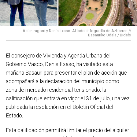
En cuanto a nuestras áreas, estos tres años han dado
para mucho. En Medio Ambiente destacaría el
impulso para la creación de huertos urbanos,
la
Asier Iragorri y Denis Itxaso. Al lado, infogradia de Azbarren //
elaboración del Plan General de Actuación Energética,
Basauriko Udala / Bidebi
el Plan de Acción contra el Ruido y la instalación de
placas fotovoltaicas en edificios municipales en
El consejero de Vivienda y Agenda Urbana del
régimen de autoconsumo, que hacen de Basauri un
Gobierno Vasco, Denis Itxaso, ha visitado esta
municipio más sostenible y preparado para el futuro.
mañana Basauri para presentar el plan de acción que
En ese sentido, estamos trabajando en acciones de
acompañará a la declaración del municipio como
clima y energía, entre las que destacan el diseño de
zona de mercado residencial tensionado, la
una red de refugios climáticos, junto con un Plan de
calificación que entrará en vigor el 31 de julio, una vez
Actuación ante Episodios de Altas Temperaturas,
publicada la resolución en el Boletín Oficial del
como las que recientemente hemos sufrido.
Estado.
Respecto a Educación tenemos en marcha el
Esta calificación permitirá limitar el precio del alquiler
proyecto de la
nueva haurreskola
que se construirá en