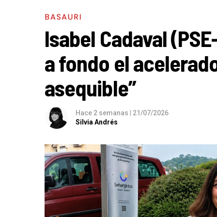
BASAURI
Isabel Cadaval (PSE
a fondo el acelerado
asequible”
Hace 2 semanas
|
21/07/2026
Silvia Andrés