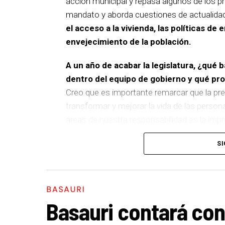
acción municipal y repasa algunos de los pr
mandato y aborda cuestiones de actualida
el acceso a la vivienda, las políticas de 
envejecimiento de la población.
A un año de acabar la legislatura, ¿qué 
dentro del equipo de gobierno y qué p
Creo que es importante remarcar que la pre
transformar y mejorar la vida de las person
áreas de nuestra responsabilidad es la im
del equipo de gobierno.
SI
En ese sentido, destacaría la construcción
entre El Kalero y Basozelai
. Es una actuació
los vecinos y vecinas de esa zona y que sim
BASAURI
más accesible, más conectado y pensado p
Basauri contará con
En cuanto a nuestras áreas, estos tres a