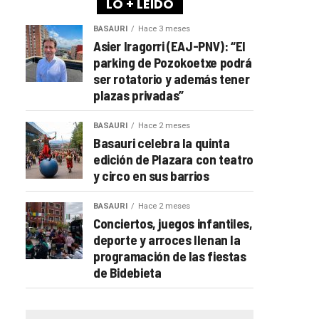
LO + LEÍDO
BASAURI
Hace 3 meses
Asier Iragorri (EAJ-PNV): “El
parking de Pozokoetxe podrá
ser rotatorio y además tener
plazas privadas”
BASAURI
Hace 2 meses
Basauri celebra la quinta
edición de Plazara con teatro
y circo en sus barrios
BASAURI
Hace 2 meses
Conciertos, juegos infantiles,
deporte y arroces llenan la
programación de las fiestas
de Bidebieta