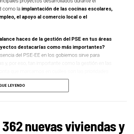
incipales proyectos desarrollados durante el
d como la
implantación de las cocinas escolares,
empleo, el apoyo al comercio local o el
balance haces de la gestión del PSE en tus áreas
royectos destacarías como más importantes?
sencia del PSE-EE en los gobiernos sirve para
as y, por eso, tan importante como la gestión en las
pronta que marcamos en cuáles son las prioridades
GUE LEYENDO
 de
cinco ascensores para garantizar la accesibilidad
n que transformará la movilidad y la accesibilidad de
boliza muy bien el Basauri por el que trabajamos:
ara todas las personas.
 362 nuevas viviendas y
ños han dado para mucho. En Medio Ambiente