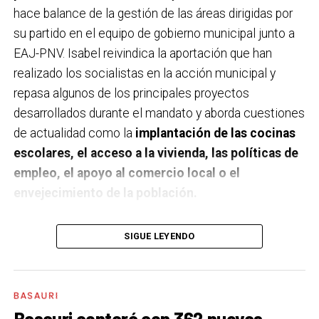
hace balance de la gestión de las áreas dirigidas por
su partido en el equipo de gobierno municipal junto a
EAJ-PNV. Isabel reivindica la aportación que han
realizado los socialistas en la acción municipal y
repasa algunos de los principales proyectos
desarrollados durante el mandato y aborda cuestiones
de actualidad como la
implantación de las cocinas
escolares, el acceso a la vivienda, las políticas de
empleo, el apoyo al comercio local o el
envejecimiento de la población.
A un año de acabar la legislatura, ¿qué balance
SIGUE LEYENDO
haces de la gestión del PSE en tus áreas dentro
del equipo de gobierno y qué proyectos
destacarías como más importantes?
Creo que es
BASAURI
importante remarcar que la presencia del PSE-EE en
Basauri contará con 362 nuevas