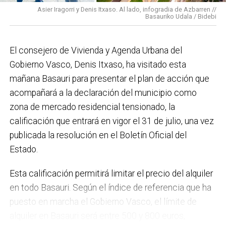
Asier Iragorri y Denis Itxaso. Al lado, infogradia de Azbarren //
elaboración del Plan General de Actuación Energética,
Basauriko Udala / Bidebi
el Plan de Acción contra el Ruido y la instalación de
placas fotovoltaicas en edificios municipales en
El consejero de Vivienda y Agenda Urbana del
régimen de autoconsumo, que hacen de Basauri un
Gobierno Vasco, Denis Itxaso, ha visitado esta
municipio más sostenible y preparado para el futuro.
mañana Basauri para presentar el plan de acción que
En ese sentido, estamos trabajando en acciones de
acompañará a la declaración del municipio como
clima y energía, entre las que destacan el diseño de
zona de mercado residencial tensionado, la
una red de refugios climáticos, junto con un Plan de
calificación que entrará en vigor el 31 de julio, una vez
Actuación ante Episodios de Altas Temperaturas,
publicada la resolución en el Boletín Oficial del
como las que recientemente hemos sufrido.
Estado.
Respecto a Educación tenemos en marcha el
Esta calificación permitirá limitar el precio del alquiler
proyecto de la
nueva haurreskola
que se construirá en
en todo Basauri. Según el índice de referencia que ha
Sarratu, junto a Arizko Ikastola, y que es una apuesta
puesto en marcha el Gobierno Vasco, el límite de
por la educación pública y un elemento más de apoyo
alquiler en Basauri será entre 500 y 800 euros,
a la conciliación de las familias. También destacaría